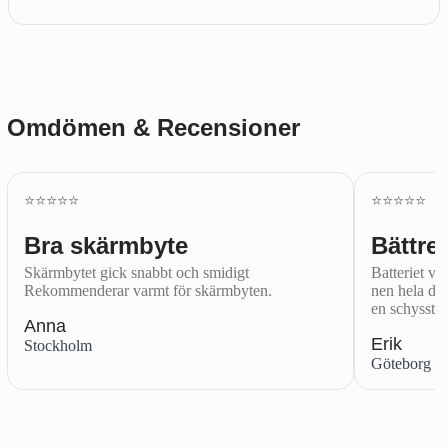
Omdömen & Recensioner
⭐️⭐️⭐️⭐️⭐️
⭐️⭐️⭐️⭐️⭐️
Bra skärmbyte
Bättre 
Skärmbytet gick snabbt och smidigt
Batteriet var
Rekommenderar varmt för skärmbyten.
nen hela dag
en schysst.
Anna
Erik
Stockholm
Göteborg