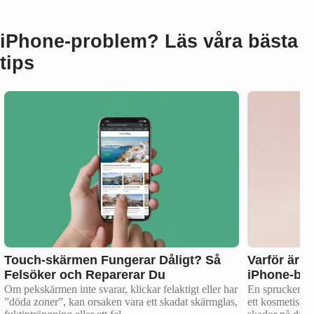
iPhone‑problem? Läs våra bästa
tips
Touch-skärmen Fungerar Dåligt? Så
Varför är de
Felsöker och Reparerar Du
iPhone-ba
Om pekskärmen inte svarar, klickar felaktigt eller har
En sprucken el
”döda zoner”, kan orsaken vara ett skadat skärmglas,
ett kosmetiskt 