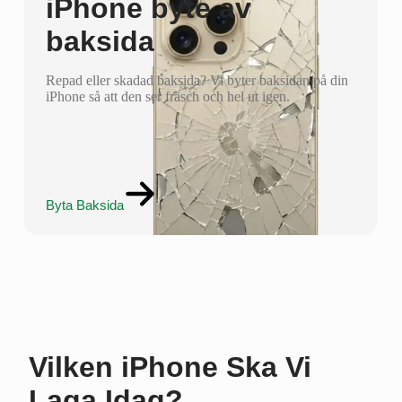
iPhone byte av
baksida
Repad eller skadad baksida? Vi byter baksidan på din
iPhone så att den ser fräsch och hel ut igen.
Byta Baksida
Vilken iPhone Ska Vi
Laga Idag?