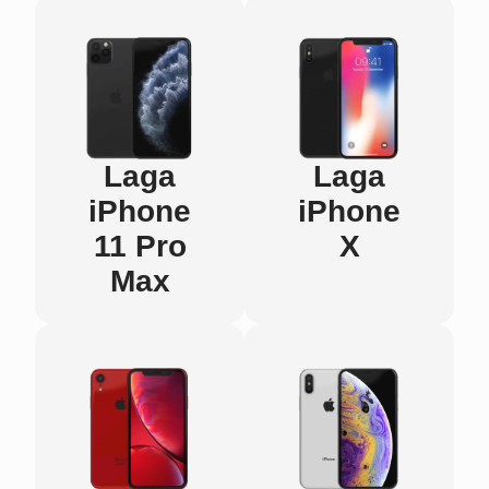
Laga
Laga
iPhone
iPhone
11 Pro
X
Max