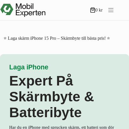
Hoppa
till
0
kr
Varukorg
innehåll
⭐ Laga skärm iPhone 15 Pro – Skärmbyte till bästa pris! ⭐
Laga iPhone
Expert På
Skärmbyte &
Batteribyte
Har du en iPhone med sprucken skärm, ett batteri som dör