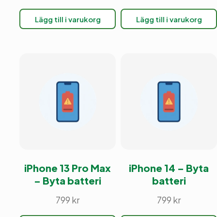
ursprungliga
nuvarande
ursprunglig
nuvarande
Lägg till i varukorg
Lägg till i varukorg
priset
priset
priset
priset
var:
är:
var:
är:
1299 kr.
994 kr.
1199 kr.
993 kr.
iPhone 13 Pro Max
iPhone 14 – Byta
– Byta batteri
batteri
799
kr
799
kr