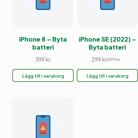
iPhone 8 – Byta
iPhone SE (2022) –
batteri
Byta batteri
399
kr
299
kr
599
kr
Det
Det
ursprunglig
nuvarande
Lägg till i varukorg
Lägg till i varukorg
priset
priset
var:
är:
599 kr.
299 kr.