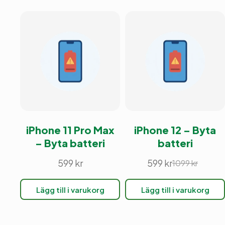
iPhone 11 Pro Max
iPhone 12 – Byta
– Byta batteri
batteri
599
kr
599
kr
1099
kr
Det
Det
ursprunglig
nuvarande
Lägg till i varukorg
Lägg till i varukorg
priset
priset
var:
är:
1099 kr.
599 kr.