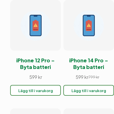
iPhone 12 Pro –
iPhone 14 Pro –
Byta batteri
Byta batteri
599
kr
599
kr
799
kr
Det
Det
ursprunglig
nuvarande
Lägg till i varukorg
Lägg till i varukorg
priset
priset
var:
är:
799 kr.
599 kr.