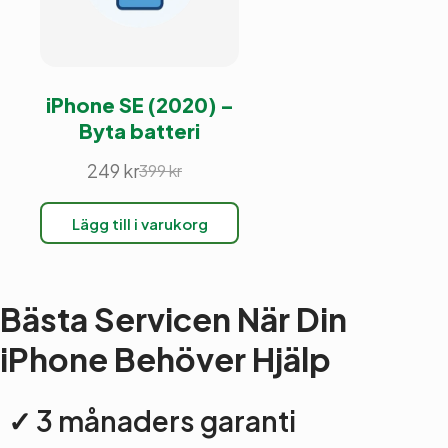
iPhone SE (2020) –
Byta batteri
249
kr
399
kr
Det
Det
ursprungliga
nuvarande
Lägg till i varukorg
priset
priset
var:
är:
399 kr.
249 kr.
Bästa Servicen När Din
iPhone Behöver Hjälp
✓ 3 månaders garanti