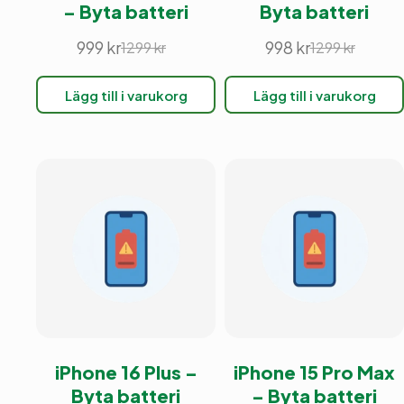
– Byta batteri
Byta batteri
999
kr
998
kr
1299
kr
1299
kr
Det
Det
Det
Det
ursprungliga
nuvarande
ursprunglig
nuvarande
Lägg till i varukorg
Lägg till i varukorg
priset
priset
priset
priset
var:
är:
var:
är:
1299 kr.
999 kr.
1299 kr.
998 kr.
iPhone 16 Plus –
iPhone 15 Pro Max
Byta batteri
– Byta batteri