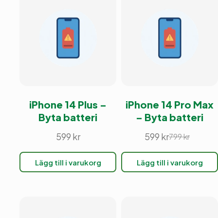
iPhone 14 Plus –
iPhone 14 Pro Max
Byta batteri
– Byta batteri
599
kr
599
kr
799
kr
Det
Det
ursprunglig
nuvarande
Lägg till i varukorg
Lägg till i varukorg
priset
priset
var:
är:
799 kr.
599 kr.