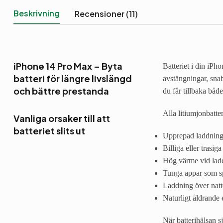
Byta
batteri
Beskrivning
Recensioner (11)
mängd
iPhone 14 Pro Max – Byta
Batteriet i din iPh
batteri för längre livslängd
avstängningar, snab
och bättre prestanda
du får tillbaka både
Alla litiumjonbatte
Vanliga orsaker till att
batteriet slits ut
Upprepad laddning 
Billiga eller trasig
Hög värme vid ladd
Tunga appar som s
Laddning över natt
Naturligt åldrande 
När batterihälsan s