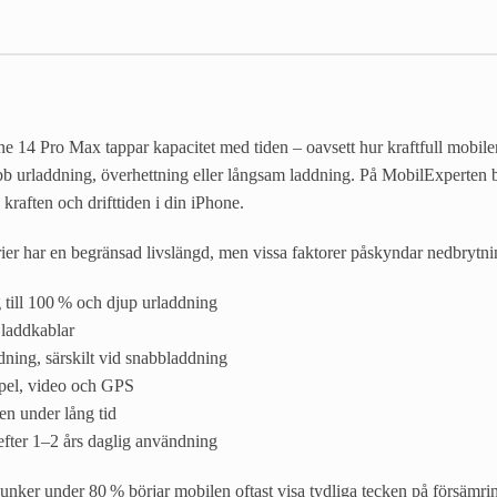
one 14 Pro Max tappar kapacitet med tiden – oavsett hur kraftfull mobilen 
b urladdning, överhettning eller långsam laddning. På MobilExperten byte
 kraften och drifttiden i din iPhone.
rier har en begränsad livslängd, men vissa faktorer påskyndar nedbrytn
till 100 % och djup urladdning
a laddkablar
ning, särskilt vid snabbladdning
pel, video och GPS
en under lång tid
efter 1–2 års daglig användning
junker under 80 % börjar mobilen oftast visa tydliga tecken på försämri