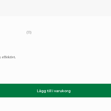
11
 effektivt.
Lägg till i varukorg