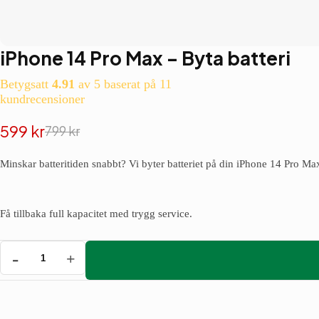
iPhone 14 Pro Max – Byta batteri
Betygsatt
4.91
av 5 baserat på
11
kundrecensioner
599
kr
799
kr
Det
Det
ursprungliga
nuvarande
Minskar batteritiden snabbt? Vi byter batteriet på din iPhone 14 Pro Max
priset
priset
var:
är:
Få tillbaka full kapacitet med trygg service.
799 kr.
599 kr.
iPhone
14
Pro
Max
-