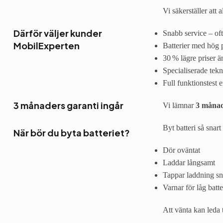
Vi säkerställer att 
Därför väljer kunder
Snabb service – of
MobilExperten
Batterier med hög 
30 % lägre priser 
Specialiserade tekn
Full funktionstest e
3 månaders garanti ingår
Vi lämnar
3 månad
Byt batteri så snar
När bör du byta batteriet?
Dör oväntat
Laddar långsamt
Tappar laddning s
Varnar för låg batte
Att vänta kan leda 