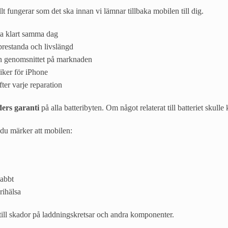
allt fungerar som det ska innan vi lämnar tillbaka mobilen till dig.
ta klart samma dag
prestanda och livslängd
än genomsnittet på marknaden
iker för iPhone
fter varje reparation
ers garanti
på alla batteribyten. Om något relaterat till batteriet skulle 
t du märker att mobilen:
nabbt
rihälsa
till skador på laddningskretsar och andra komponenter.