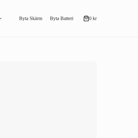
Byta Skärm
Byta Batteri
0
kr
Varukorg