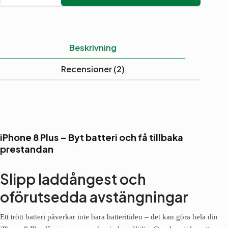
8
Plus
-
Byta
batteri
Beskrivning
mängd
Recensioner (2)
iPhone 8 Plus – Byt batteri och få tillbaka
prestandan
Slipp laddångest och
oförutsedda avstängningar
Ett trött batteri påverkar inte bara batteritiden – det kan göra hela din