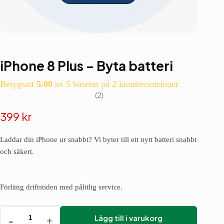
iPhone 8 Plus – Byta batteri
Betygsatt
5.00
av 5 baserat på
2
kundrecensioner
2
399
kr
Laddar din iPhone ur snabbt? Vi byter till ett nytt batteri snabbt
och säkert.
Förläng driftstiden med pålitlig service.
Lägg till i varukorg
iPhone