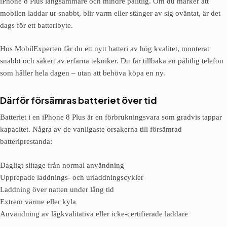
iPhone 8 Plus långsammare och mindre pålitlig. Om du märker att
mobilen laddar ur snabbt, blir varm eller stänger av sig oväntat, är det
dags för ett batteribyte.
Hos MobilExperten får du ett nytt batteri av hög kvalitet, monterat
snabbt och säkert av erfarna tekniker. Du får tillbaka en pålitlig telefon
som håller hela dagen – utan att behöva köpa en ny.
Därför försämras batteriet över tid
Batteriet i en iPhone 8 Plus är en förbrukningsvara som gradvis tappar
kapacitet. Några av de vanligaste orsakerna till försämrad
batteriprestanda:
Dagligt slitage från normal användning
Upprepade laddnings- och urladdningscykler
Laddning över natten under lång tid
Extrem värme eller kyla
Användning av lågkvalitativa eller icke-certifierade laddare