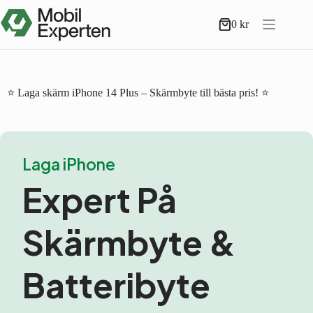
Hoppa
till
0
kr
Varukorg
innehåll
⭐ Laga skärm iPhone 14 Plus – Skärmbyte till bästa pris! ⭐
Laga iPhone
Expert På
Skärmbyte &
Batteribyte