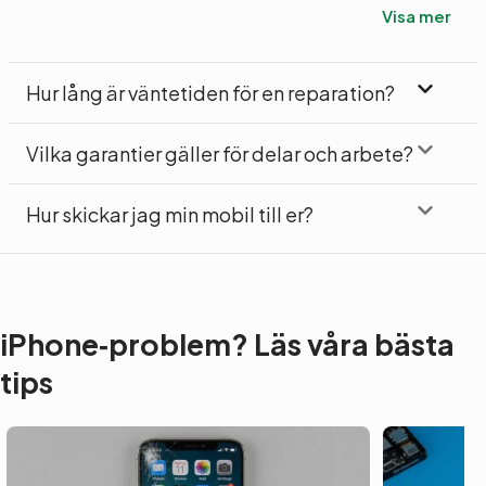
Visa mer
Hur lång är väntetiden för en reparation?
Vilka garantier gäller för delar och arbete?
Hur skickar jag min mobil till er?
iPhone‑problem? Läs våra bästa
tips