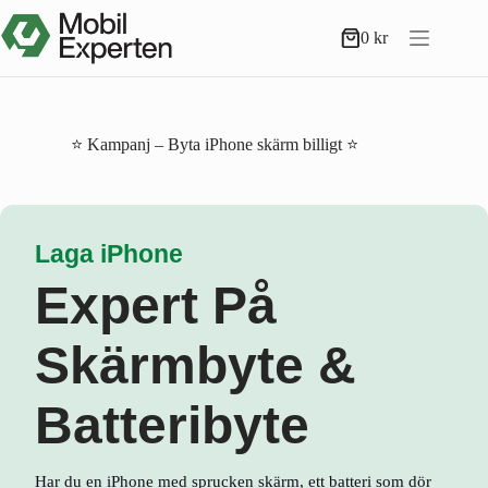
Hoppa
till
0
kr
Varukorg
innehåll
⭐ Kampanj – Byta iPhone skärm billigt ⭐
Laga iPhone
Expert På
Skärmbyte &
Batteribyte
Har du en iPhone med sprucken skärm, ett batteri som dör