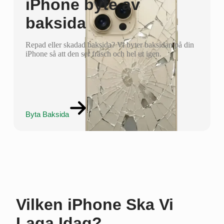
iPhone byte av
baksida
Repad eller skadad baksida? Vi byter baksidan på din
iPhone så att den ser fräsch och hel ut igen.
Byta Baksida
Vilken iPhone Ska Vi
Laga Idag?