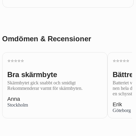
Omdömen & Recensioner
⭐️⭐️⭐️⭐️⭐️
⭐️⭐️⭐️⭐️⭐️
Bra skärmbyte
Bättre 
Skärmbytet gick snabbt och smidigt
Batteriet var
Rekommenderar varmt för skärmbyten.
nen hela dag
en schysst.
Anna
Erik
Stockholm
Göteborg