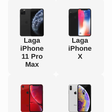
Laga
Laga
iPhone
iPhone
11 Pro
X
Max