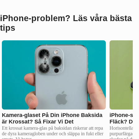
iPhone‑problem? Läs våra bästa
tips
Kamera-glaset På Din iPhone Baksida
iPhone-skä
är Krossat? Så Fixar Vi Det
Fläck? Det
Ett krossat kamera-glas på baksidan riskerar att repa
Horisontella/ver
de dyra kameragloben under och släppa in fukt eller
purpurfärgade)