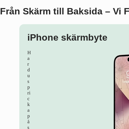
Från Skärm till Baksida – Vi 
iPhone skärmbyte
H
a
r
d
u
s
p
ri
c
k
a
p
å
s