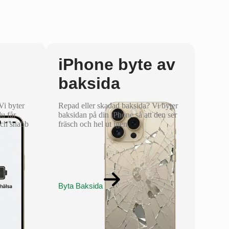
iPhone byte av
baksida
 Vi byter
Repad eller skadad baksida? Vi byter
du får
baksidan på din iPhone så att den ser
och snabb
fräsch och hel ut igen.
Byta Baksida