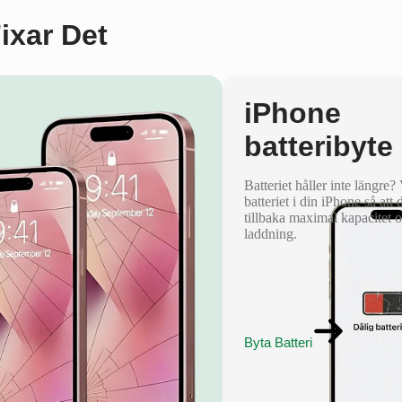
Fixar Det
iPhone
batteribyte
Batteriet håller inte längre?
batteriet i din iPhone så att 
tillbaka maximal kapacitet 
laddning.
Byta Batteri