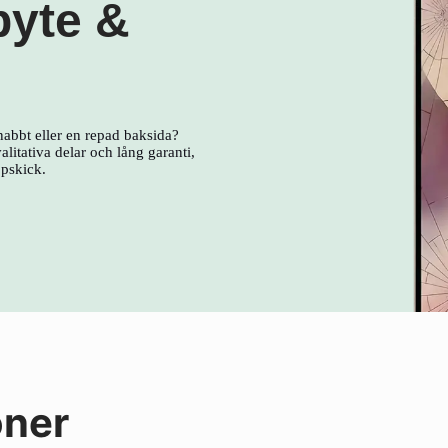
byte &
nabbt eller en repad baksida?
litativa delar och lång garanti,
ppskick.
oner