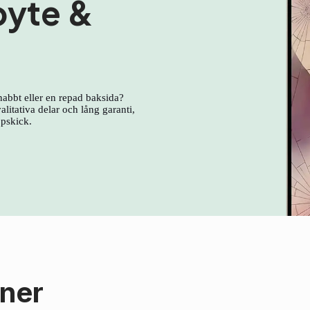
byte &
nabbt eller en repad baksida?
litativa delar och lång garanti,
ppskick.
oner