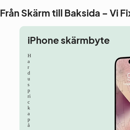
Från Skärm till Baksida – Vi F
iPhone skärmbyte
H
a
r
d
u
s
p
ri
c
k
a
p
å