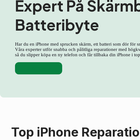
Expert På Skärm
Batteribyte
Har du en iPhone med sprucken skärm, ett batteri som dör för s
Våra experter utför snabba och pålitliga reparationer med högkva
så du slipper köpa en ny telefon och får tillbaka din iPhone i to
Skärmbyte
Top iPhone Reparati