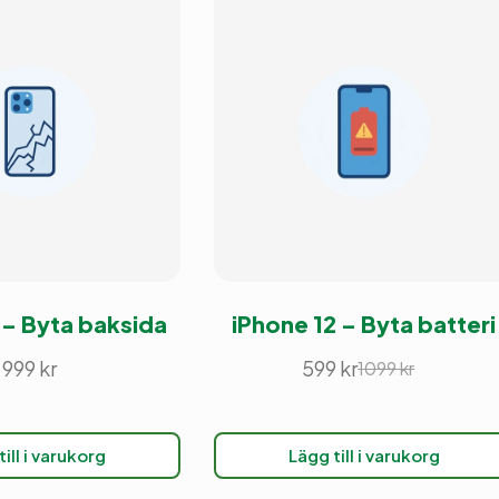
 – Byta baksida
iPhone 12 – Byta batteri
999
kr
599
kr
1099
kr
Det
Det
ursprungliga
nuvarande
priset
priset
var:
är:
ill i varukorg
Lägg till i varukorg
1099 kr.
599 kr.