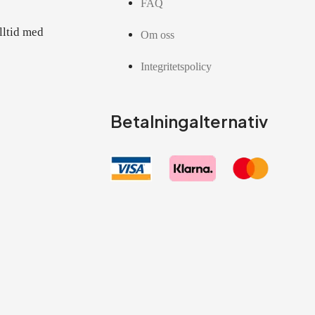
FAQ
lltid med
Om oss
Integritetspolicy
Betalningalternativ