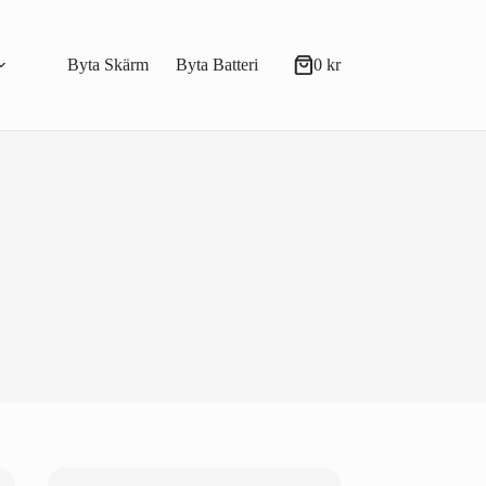
Byta Skärm
Byta Batteri
0
kr
Varukorg