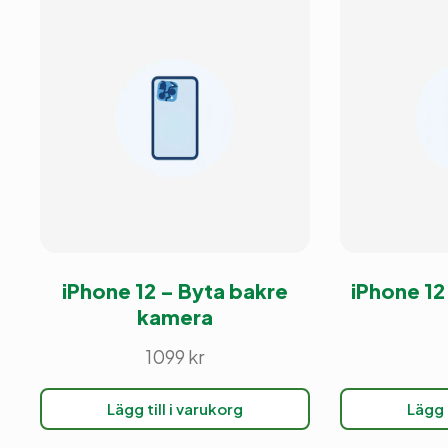
iPhone 12 – Byta bakre
iPhone 12
kamera
1099
kr
Lägg till i varukorg
Lägg t