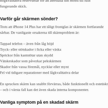
högkvalitativa reservdelar för att återställa din mobil till fullt
fungerande skick.
Varför går skärmen sönder?
Trots att iPhone 14 Plus har ett tåligt frontglas är skärmen fortfarande
sårbar. De vanligaste orsakerna till skärmproblem är:
Tappad telefon – även från låg höjd
Tryck- eller stötskador i ficka eller väska
Sprickor från kantstötar utan skydd
Vätskeskador som påverkar pekskärmen
Skador från vassa föremål, nycklar eller mynt
Fel vid tidigare reparationer med lågkvalitativa delar
En sprucken skärm kan snabbt förvärras, både funktionellt och estetiskt
– och i värsta fall kan det även skada interna komponenter.
Vanliga symptom på en skadad skärm