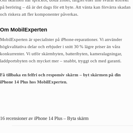
Om skärmen har sprickor, döda zoner, färgfel eller inte svarar korrekt
på beröring – då är det dags för ett byte. Att vänta kan förvärra skadan
och riskera att fler komponenter påverkas.
Om MobilExperten
MobilExperten är specialister på iPhone-reparationer. Vi använder
högkvalitativa delar och erbjuder i snitt 30 % lägre priser än våra
konkurrenter. Vi utför skärmbyten, batteribyten, kameralagningar,
laddportsbyten och mycket mer – snabbt, tryggt och med garanti.
Få tillbaka en felfri och responsiv skärm – byt skärmen på din
iPhone 14 Plus hos MobilExperten.
16 recensioner av
iPhone 14 Plus – Byta skärm