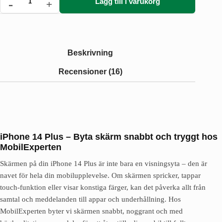
Lägg till i varukorg
iPhone
14
Plus
-
Byta
skärm
Beskrivning
mängd
Recensioner (16)
iPhone 14 Plus – Byta skärm snabbt och tryggt hos
MobilExperten
Skärmen på din iPhone 14 Plus är inte bara en visningsyta – den är
navet för hela din mobilupplevelse. Om skärmen spricker, tappar
touch-funktion eller visar konstiga färger, kan det påverka allt från
samtal och meddelanden till appar och underhållning. Hos
MobilExperten byter vi skärmen snabbt, noggrant och med