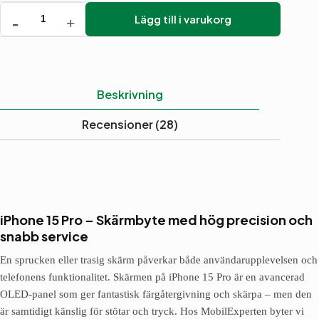
Lägg till i varukorg
iPhone
15
Pro
-
Byta
skärm
Beskrivning
mängd
Recensioner (28)
iPhone 15 Pro – Skärmbyte med hög precision och
snabb service
En sprucken eller trasig skärm påverkar både användarupplevelsen och
telefonens funktionalitet. Skärmen på iPhone 15 Pro är en avancerad
OLED-panel som ger fantastisk färgåtergivning och skärpa – men den
är samtidigt känslig för stötar och tryck. Hos MobilExperten byter vi