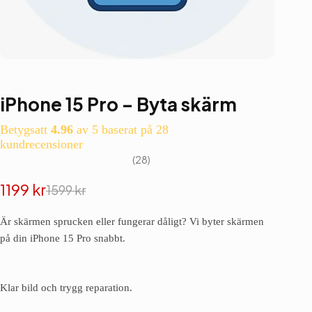
iPhone 15 Pro – Byta skärm
Betygsatt
4.96
av 5 baserat på
28
kundrecensioner
28
1199
kr
1599
kr
Det
Det
ursprungliga
nuvarande
Är skärmen sprucken eller fungerar dåligt? Vi byter skärmen
priset
priset
på din iPhone 15 Pro snabbt.
var:
är:
1599 kr.
1199 kr.
Klar bild och trygg reparation.