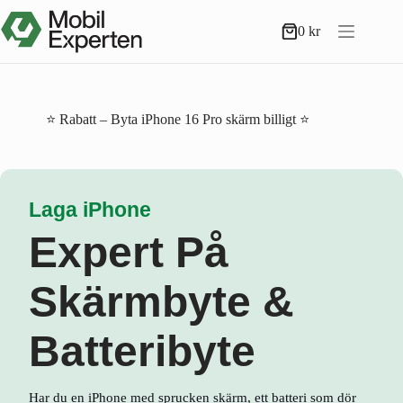
Hoppa
till
0
kr
Varukorg
innehåll
⭐ Rabatt – Byta iPhone 16 Pro skärm billigt ⭐
Laga iPhone
Expert På
Skärmbyte &
Batteribyte
Har du en iPhone med sprucken skärm, ett batteri som dör