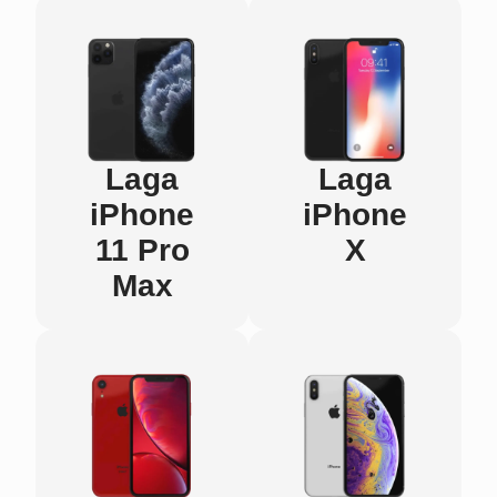
Laga
Laga
iPhone
iPhone
11 Pro
X
Max