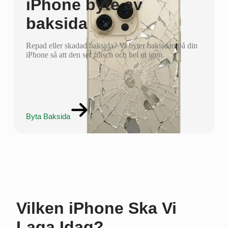
iPhone byte av
baksida
Repad eller skadad baksida? Vi byter baksidan på din
iPhone så att den ser fräsch och hel ut igen.
Byta Baksida
Vilken iPhone Ska Vi
Laga Idag?