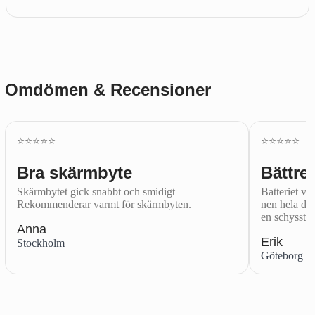
Omdömen & Recensioner
⭐️⭐️⭐️⭐️⭐️
⭐️⭐️⭐️⭐️⭐️
Bra skärmbyte
Bättre 
Skärmbytet gick snabbt och smidigt
Batteriet var
Rekommenderar varmt för skärmbyten.
nen hela dag
en schysst.
Anna
Erik
Stockholm
Göteborg