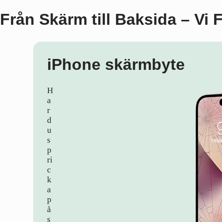
Från Skärm till Baksida – Vi 
iPhone skärmbyte
H
a
r
d
u
s
p
ri
c
k
a
p
å
s