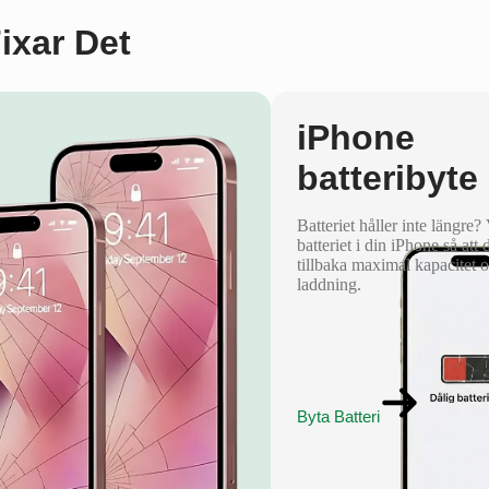
Fixar Det
iPhone
batteribyte
Batteriet håller inte längre?
batteriet i din iPhone så att 
tillbaka maximal kapacitet 
laddning.
Byta Batteri