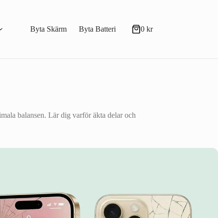
Byta Skärm
Byta Batteri
0
kr
Varukorg
imala balansen. Lär dig varför äkta delar och