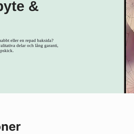
byte &
nabbt eller en repad baksida?
litativa delar och lång garanti,
ppskick.
oner