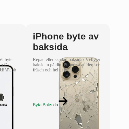
iPhone byte av
baksida
 Vi byter
Repad eller skadad baksida? Vi byter
du får
baksidan på din iPhone så att den ser
och snabb
fräsch och hel ut igen.
Byta Baksida