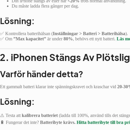
Din iPhone stängs av eller når
<20%
trots normal användning.
Du måste ladda flera gånger per dag.
Lösning:
✅ Kontrollera batterihälsan (
Inställningar > Batteri > Batterihälsa
).
✅ Om
”Max kapacitet”
är under
80%
, behövs ett nytt batteri.
Läs me
2. iPhonen Stängs Av Plötsli
Varför händer detta?
Ett gammalt batteri klarar inte spänningskravet och kraschar vid
20-3
Lösning:
⚠️ Testa att
kalibrera batteriet
(ladda till 100%, använd tills det stängs
🔋 Fungerar det inte?
Batteribyte krävs.
Hitta batteribyte till bra pr