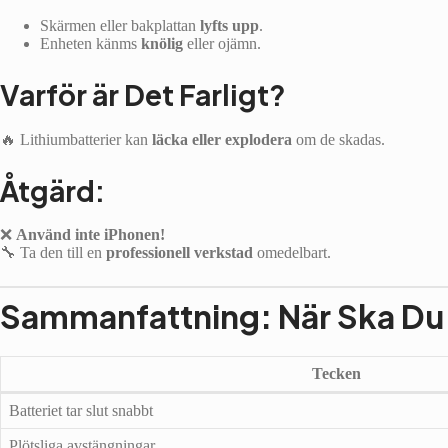
Skärmen eller bakplattan
lyfts upp
.
Enheten känms
knölig
eller ojämn.
Varför är Det Farligt?
🔥 Lithiumbatterier kan
läcka eller explodera
om de skadas.
Åtgärd:
❌
Använd inte iPhonen!
🔧 Ta den till en
professionell verkstad
omedelbart.
Sammanfattning: När Ska Du 
Tecken
Batteriet tar slut snabbt
Plötsliga avstängningar