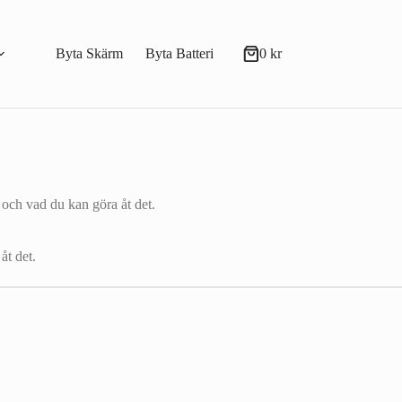
Byta Skärm
Byta Batteri
0
kr
Varukorg
– och vad du kan göra åt det.
åt det.