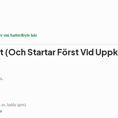
r om batteribyte här
gt (Och Startar Först Vid Upp
0%
.
 av, ladda igen).
is