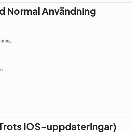
Vid Normal Användning
ttning
.
r).
Trots iOS-uppdateringar)