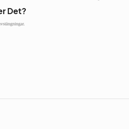
er Det?
 avstängningar.