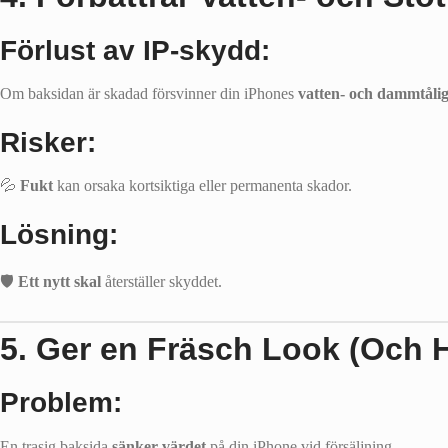
Förlust av IP-skydd:
Om baksidan är skadad försvinner din iPhones
vatten- och dammtålig
Risker:
💦
Fukt
kan orsaka kortsiktiga eller permanenta skador.
Lösning:
🛡️
Ett nytt skal
återställer skyddet.
5. Ger en Fräsch Look (Och H
Problem:
En trasig baksida
sänker värdet
på din iPhone vid försäljning.