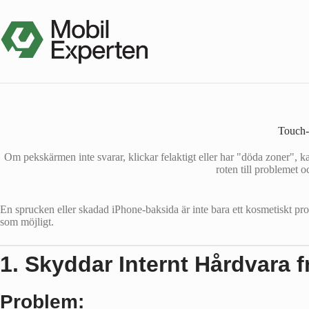
Hoppa
till
innehåll
Touch-
Om pekskärmen inte svarar, klickar felaktigt eller har "döda zoner", kan 
roten till problemet o
En sprucken eller skadad iPhone-baksida är inte bara ett kosmetiskt prob
som möjligt.
1. Skyddar Internt Hårdvara 
Problem: