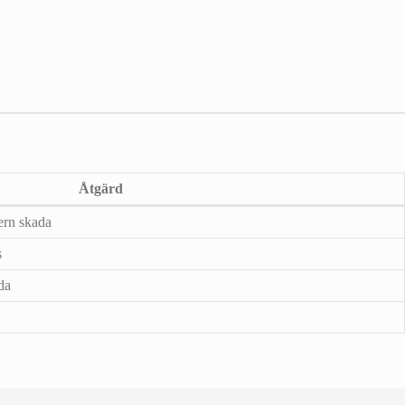
Åtgärd
ern skada
s
da