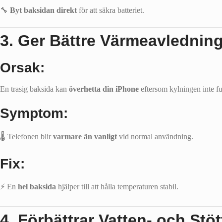
🔧
Byt baksidan direkt
för att säkra batteriet.
3. Ger Bättre Värmeavlednin
Orsak:
En trasig baksida kan
överhetta din iPhone
eftersom kylningen inte fu
Symptom:
🌡️ Telefonen blir
varmare än vanligt
vid normal användning.
Fix:
⚡ En
hel baksida
hjälper till att hålla temperaturen stabil.
4. Förbättrar Vatten- och Stöt