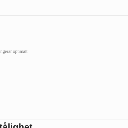
g
ngerar optimalt.
tålighet