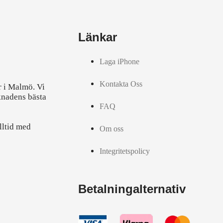
Länkar
Laga iPhone
Kontakta Oss
r i Malmö. Vi
knadens bästa
FAQ
lltid med
Om oss
Integritetspolicy
Betalningalternativ