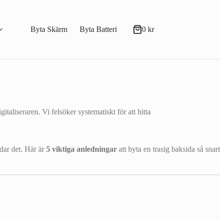
Byta Skärm
Byta Batteri
0
kr
Varukorg
italiseraren. Vi felsöker systematiskt för att hitta
.
rdar det. Här är
5 viktiga anledningar
att byta en trasig baksida så snart