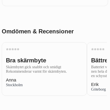
Omdömen & Recensioner
⭐️⭐️⭐️⭐️⭐️
⭐️⭐️⭐️⭐️⭐️
Bra skärmbyte
Bättre 
Skärmbytet gick snabbt och smidigt
Batteriet var
Rekommenderar varmt för skärmbyten.
nen hela dag
en schysst.
Anna
Erik
Stockholm
Göteborg