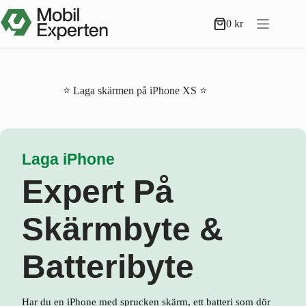
Hoppa
till
0
kr
Varukorg
innehåll
⭐ Laga skärmen på iPhone XS ⭐
Laga iPhone
Expert På
Skärmbyte &
Batteribyte
Har du en iPhone med sprucken skärm, ett batteri som dör