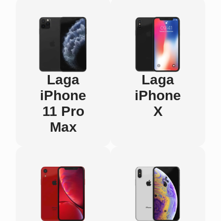
Laga
Laga
iPhone
iPhone
11 Pro
X
Max