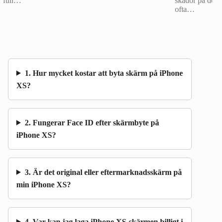
full…
skador på den
ofta…
1. Hur mycket kostar att byta skärm på iPhone
XS?
2. Fungerar Face ID efter skärmbyte på
iPhone XS?
3. Är det original eller eftermarknadsskärm på
min iPhone XS?
4. Var kan jag laga iPhone XS-skärmen billigt i