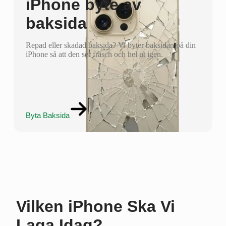
iPhone byte av
baksida
Repad eller skadad baksida? Vi byter baksidan på din
iPhone så att den ser fräsch och hel ut igen.
Byta Baksida
Vilken iPhone Ska Vi
Laga Idag?