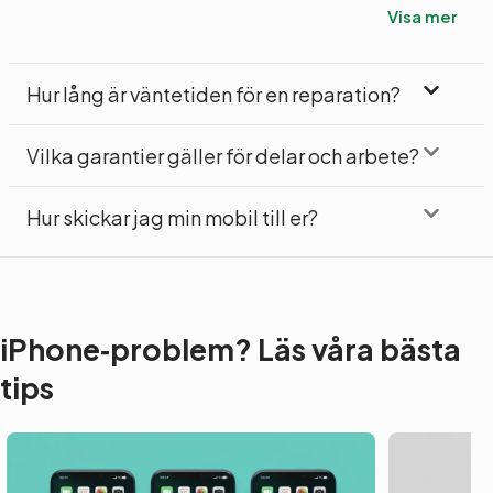
Visa mer
Hur lång är väntetiden för en reparation?
Vilka garantier gäller för delar och arbete?
Hur skickar jag min mobil till er?
iPhone‑problem? Läs våra bästa
tips