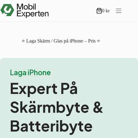
Hoppa
till
0
kr
Varukorg
innehåll
⭐ Laga Skärm / Glas på iPhone – Pris ⭐
Laga iPhone
Expert På
Skärmbyte &
Batteribyte