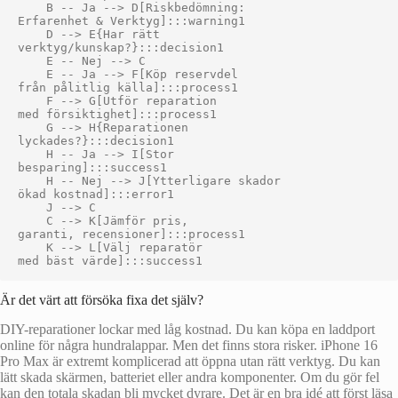
    B -- Ja --> D[Riskbedömning:
Erfarenhet & Verktyg]:::warning1

    D --> E{Har rätt
verktyg/kunskap?}:::decision1

    E -- Nej --> C

    E -- Ja --> F[Köp reservdel
från pålitlig källa]:::process1

    F --> G[Utför reparation
med försiktighet]:::process1

    G --> H{Reparationen
lyckades?}:::decision1

    H -- Ja --> I[Stor
besparing]:::success1

    H -- Nej --> J[Ytterligare skador
ökad kostnad]:::error1

    J --> C

    C --> K[Jämför pris,
garanti, recensioner]:::process1

    K --> L[Välj reparatör
Är det värt att försöka fixa det själv?
DIY-reparationer lockar med låg kostnad. Du kan köpa en laddport
online för några hundralappar. Men det finns stora risker. iPhone 16
Pro Max är extremt komplicerad att öppna utan rätt verktyg. Du kan
lätt skada skärmen, batteriet eller andra komponenter. Om du gör fel
kan den totala skadan bli mycket dyrare. Det är en bra idé att först läsa