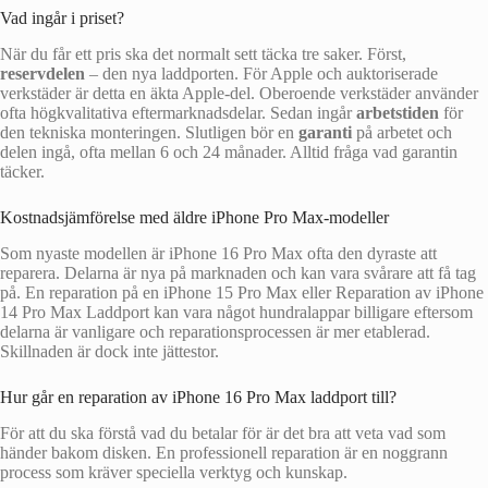
Vad ingår i priset?
När du får ett pris ska det normalt sett täcka tre saker. Först,
reservdelen
– den nya laddporten. För Apple och auktoriserade
verkstäder är detta en äkta Apple-del. Oberoende verkstäder använder
ofta högkvalitativa eftermarknadsdelar. Sedan ingår
arbetstiden
för
den tekniska monteringen. Slutligen bör en
garanti
på arbetet och
delen ingå, ofta mellan 6 och 24 månader. Alltid fråga vad garantin
täcker.
Kostnadsjämförelse med äldre iPhone Pro Max-modeller
Som nyaste modellen är iPhone 16 Pro Max ofta den dyraste att
reparera. Delarna är nya på marknaden och kan vara svårare att få tag
på. En reparation på en iPhone 15 Pro Max eller Reparation av iPhone
14 Pro Max Laddport kan vara något hundralappar billigare eftersom
delarna är vanligare och reparationsprocessen är mer etablerad.
Skillnaden är dock inte jättestor.
Hur går en reparation av iPhone 16 Pro Max laddport till?
För att du ska förstå vad du betalar för är det bra att veta vad som
händer bakom disken. En professionell reparation är en noggrann
process som kräver speciella verktyg och kunskap.