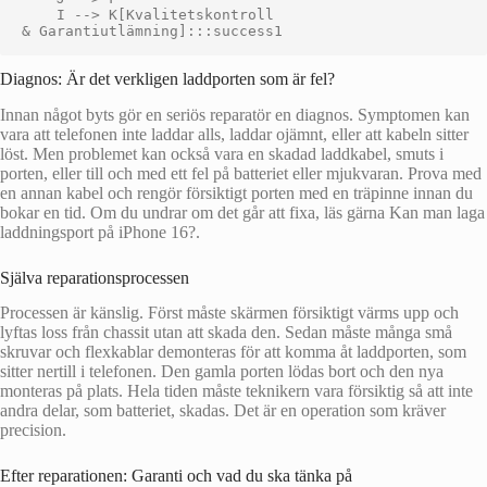
    I --> K[Kvalitetskontroll
Diagnos: Är det verkligen laddporten som är fel?
Innan något byts gör en seriös reparatör en diagnos. Symptomen kan
vara att telefonen inte laddar alls, laddar ojämnt, eller att kabeln sitter
löst. Men problemet kan också vara en skadad laddkabel, smuts i
porten, eller till och med ett fel på batteriet eller mjukvaran. Prova med
en annan kabel och rengör försiktigt porten med en träpinne innan du
bokar en tid. Om du undrar om det går att fixa, läs gärna Kan man laga
laddningsport på iPhone 16?.
Själva reparationsprocessen
Processen är känslig. Först måste skärmen försiktigt värms upp och
lyftas loss från chassit utan att skada den. Sedan måste många små
skruvar och flexkablar demonteras för att komma åt laddporten, som
sitter nertill i telefonen. Den gamla porten lödas bort och den nya
monteras på plats. Hela tiden måste teknikern vara försiktig så att inte
andra delar, som batteriet, skadas. Det är en operation som kräver
precision.
Efter reparationen: Garanti och vad du ska tänka på