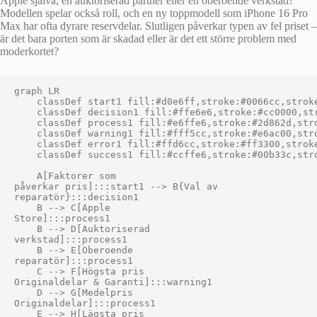
Apple själva, en auktoriserad partner eller en oberoende verkstad?
Modellen spelar också roll, och en ny toppmodell som iPhone 16 Pro
Max har ofta dyrare reservdelar. Slutligen påverkar typen av fel priset –
är det bara porten som är skadad eller är det ett större problem med
moderkortet?
graph LR

    classDef start1 fill:#d0e6ff,stroke:#0066cc,stroke
    classDef decision1 fill:#ffe6e6,stroke:#cc0000,str
    classDef process1 fill:#e6ffe6,stroke:#2d862d,stro
    classDef warning1 fill:#fff5cc,stroke:#e6ac00,stro
    classDef error1 fill:#ffd6cc,stroke:#ff3300,stroke
    classDef success1 fill:#ccffe6,stroke:#00b33c,stro
    A[Faktorer som
påverkar pris]:::start1 --> B{Val av
reparatör}:::decision1

    B --> C[Apple
Store]:::process1

    B --> D[Auktoriserad
verkstad]:::process1

    B --> E[Oberoende
reparatör]:::process1

    C --> F[Högsta pris
Originaldelar & Garanti]:::warning1

    D --> G[Medelpris
Originaldelar]:::process1

    E --> H[Lägsta pris