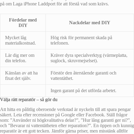
på om Laga iPhone Laddport för att förstå vad som krävs.
Fördelar med
Nackdelar med DIY
DIY
Mycket låg
Hög risk för permanent skada på
materialkostnad.
telefonen.
Lär dig mer om
Kräver dyra specialverktyg (värmeplatta,
din telefon.
suglock, skruvmejselset).
Känslan av att ha
Förstör den återstående garanti och
fixat det själv.
vattentäthet.
Ingen garant på det utförda arbetet.
Välja rätt reparatör – så gör du
Att hitta en pålitlig oberoende verkstad är nyckeln till att spara pengar
säkert. Leta efter recensioner på Google eller Facebook. Ställ frågor
som: ”Använder ni högkvalitativa delar?”, ”Hur lång garanti ger ni?”,
och ”Bevarar ni vattentätheten efter reparation?”. En öppen och kunnig
reparatör är ett gott tecken. Jämför gärna priser, men misstänk alltför