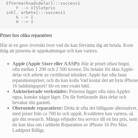
Eftermarknadsdelar]:::success1

    F --> I[Slutpris
inkl. arbete]:::success1

    G --> I

Priser hos olika reparatörer
Här är en grov översikt över vad du kan förvänta dig att betala. Kom
ihåg att priserna är uppskattningar och kan variera.
Apple (Apple Store eller AASP):
Här är priset oftast högst,
ofta mellan 1 200 och 2 500 kronor. Du betalar för äkta Apple-
delar och arbete av certifierad tekniker. Apple har ofta fasta
reparationspriser, och du kan kolla Vad kostar det att byta iPhone
16 laddningsport? för en mer exakt bild.
Auktoriserade verkstäder:
Priserna ligger ofta nära Apples
egna, kanske något lägre. Du får fortfarande äkta delar och
bevakar din garanti.
Oberoende reparatörer:
Detta är ofta det billigaste alternativet,
med priser från ca 700 kr och uppåt. Kvaliteten kan variera, så
gör din research. Många erbjuder bra service till ett bra pris, som
du kan läsa om i artikeln Reparation av iPhone 16 Pro Max
Laddport Billigt.