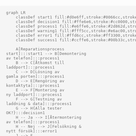
graph LR

    classDef start1 fill:#d0e6ff,stroke:#0066cc,stroke
    classDef decision1 fill:#ffe6e6,stroke:#cc0000,str
    classDef process1 fill:#e6ffe6,stroke:#2d862d,stro
    classDef warning1 fill:#fff5cc,stroke:#e6ac00,stro
    classDef error1 fill:#ffd6cc,stroke:#ff3300,stroke
    classDef success1 fill:#ccffe6,stroke:#00b33c,stro
    A[Reparationsprocess
start]:::start1 --> B[Demontering
av telefon]:::process1

    B --> C[Åtkomst till
laddport]:::process1

    C --> D[Lösning av
gamla porten]:::process1

    D --> E[Rengöring av
kontaktyta]:::process1

    E --> F[Montering av
ny laddport]:::process1

    F --> G[Testning av
laddning & data]:::process1

    G --> H{Alla tester
OK?}:::decision1

    H -- Ja --> I[Återmontering
av telefon]:::process1

    H -- Nej --> J[Felsökning &
nytt försök]:::error1

    J --> F
