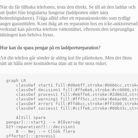
När du får tillbaka telefonen, testa den direkt. Se till att den laddar och
att ljudet från högtalarna fungerar (laddporten sitter nära
bottenhögtalaren). Fråga alltid efter ett reparationskvitto som tydligt
anger garantitiden. Kom ihåg att en reparation hos en icke-auktoriserad
verkstad kan påverka telefons vattentäthet, eftersom den ursprungliga
tätningen kan behöva bytas.
Hur kan du spara pengar på en laddportsreparation?
Att din telefon går sönder är aldrig kul för plånboken. Men det finns
sätt att hålla nere kostnaderna utan att ta för stora risker.
graph LR

    classDef start1 fill:#d0e6ff,stroke:#0066cc,stroke
    classDef decision1 fill:#ffe6e6,stroke:#cc0000,str
    classDef process1 fill:#e6ffe6,stroke:#2d862d,stro
    classDef warning1 fill:#fff5cc,stroke:#e6ac00,stro
    classDef error1 fill:#ffd6cc,stroke:#ff3300,stroke
    classDef success1 fill:#ccffe6,stroke:#00b33c,stro
    A[Vill spara
pengar]:::start1 --> B{Överväg
DIY-reparation?}:::decision1

    B -- Nej --> C[Sök flera
offerter]:::process1
