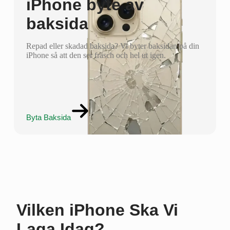
iPhone byte av
baksida
Repad eller skadad baksida? Vi byter baksidan på din
iPhone så att den ser fräsch och hel ut igen.
Byta Baksida
Vilken iPhone Ska Vi
Laga Idag?