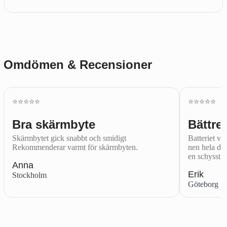
Omdömen & Recensioner
⭐️⭐️⭐️⭐️⭐️
⭐️⭐️⭐️⭐️⭐️
Bra skärmbyte
Bättre 
Skärmbytet gick snabbt och smidigt
Batteriet var
Rekommenderar varmt för skärmbyten.
nen hela dag
en schysst.
Anna
Erik
Stockholm
Göteborg