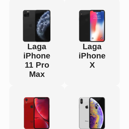
Laga
Laga
iPhone
iPhone
11 Pro
X
Max