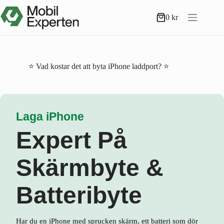
Hoppa
till
0
kr
Varukorg
innehåll
⭐ Vad kostar det att byta iPhone laddport? ⭐
Laga iPhone
Expert På
Skärmbyte &
Batteribyte
Har du en iPhone med sprucken skärm, ett batteri som dör