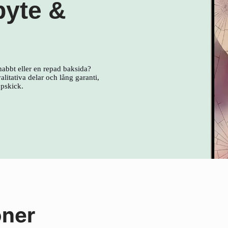
byte &
nabbt eller en repad baksida?
litativa delar och lång garanti,
ppskick.
oner