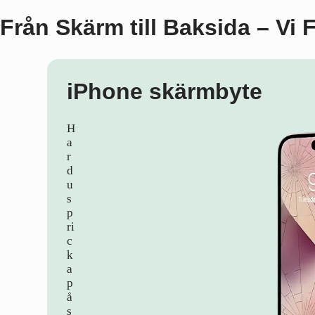
Från Skärm till Baksida – Vi 
iPhone skärmbyte
H
a
r
d
u
s
p
ri
c
k
a
p
å
s