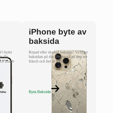
iPhone byte av
baksida
 Vi byter
Repad eller skadad baksida? Vi byter
du får
baksidan på din iPhone så att den ser
och snabb
fräsch och hel ut igen.
Byta Baksida