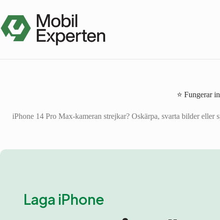
Hoppa
till
innehåll
⭐ Fungerar i
iPhone 14 Pro Max-kameran strejkar? Oskärpa, svarta bilder eller sp
Laga iPhone