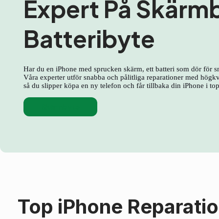
Expert På Skärm
Batteribyte
Har du en iPhone med sprucken skärm, ett batteri som dör för s
Våra experter utför snabba och pålitliga reparationer med högkva
så du slipper köpa en ny telefon och får tillbaka din iPhone i to
Skärmbyte
Top iPhone Reparati