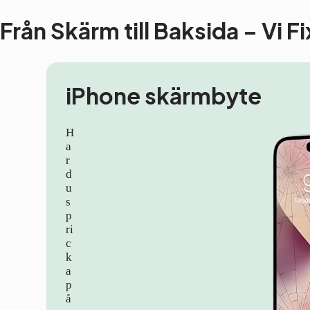
Från Skärm till Baksida – Vi F
iPhone skärmbyte
H
a
r
d
u
s
p
ri
c
k
a
p
å