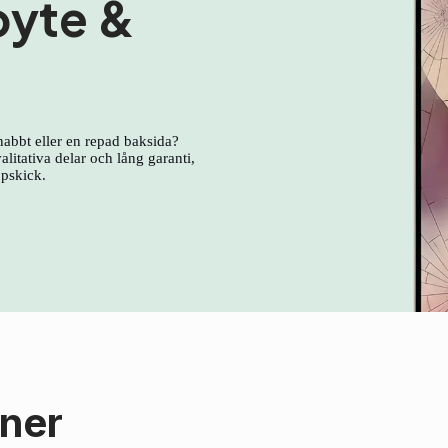
byte &
nabbt eller en repad baksida?
litativa delar och lång garanti,
ppskick.
oner