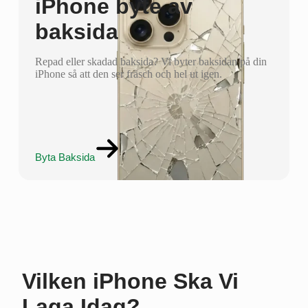
iPhone byte av
baksida
Repad eller skadad baksida? Vi byter baksidan på din
iPhone så att den ser fräsch och hel ut igen.
Byta Baksida
Vilken iPhone Ska Vi
Laga Idag?