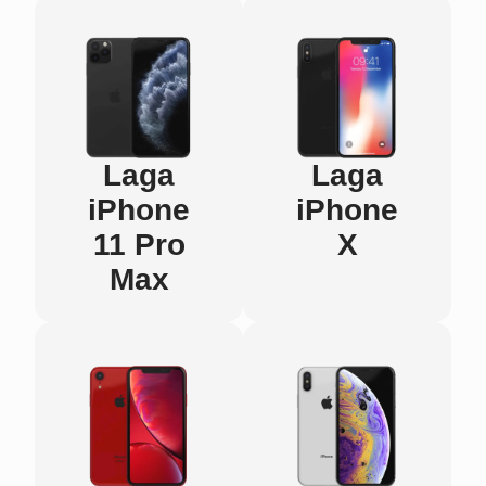
Laga
Laga
iPhone
iPhone
11 Pro
X
Max