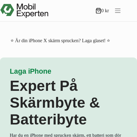
Hoppa
till
0
kr
Varukorg
innehåll
⭐ Är din iPhone X skärm sprucken? Laga glaset! ⭐
Laga iPhone
Expert På
Skärmbyte &
Batteribyte
Har du en iPhone med sprucken skärm, ett batteri som dör