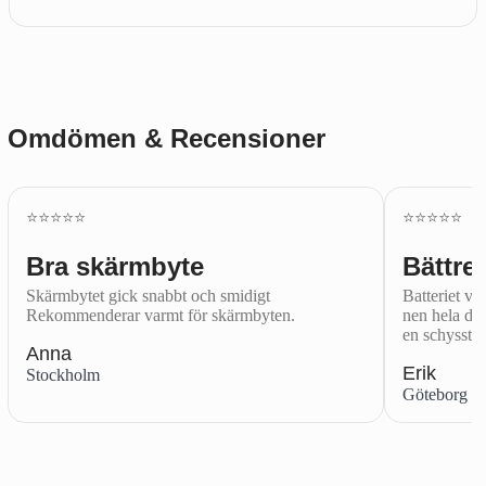
Omdömen & Recensioner
⭐️⭐️⭐️⭐️⭐️
⭐️⭐️⭐️⭐️⭐️
Bra skärmbyte
Bättre 
Skärmbytet gick snabbt och smidigt
Batteriet var
Rekommenderar varmt för skärmbyten.
nen hela dag
en schysst.
Anna
Erik
Stockholm
Göteborg