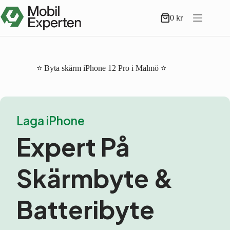
Hoppa
till
0
kr
Varukorg
innehåll
⭐ Byta skärm iPhone 12 Pro i Malmö ⭐
Laga iPhone
Expert På
Skärmbyte &
Batteribyte