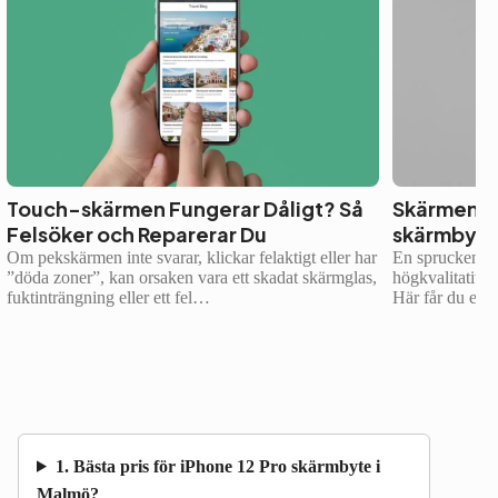
Touch-skärmen Fungerar Dåligt? Så
Skärmen Sp
Felsöker och Reparerar Du
skärmbyte
Om pekskärmen inte svarar, klickar felaktigt eller har
En sprucken iP
”döda zoner”, kan orsaken vara ett skadat skärmglas,
högkvalitativa 
fuktinträngning eller ett fel…
Här får du ett 
1. Bästa pris för iPhone 12 Pro skärmbyte i
Malmö?