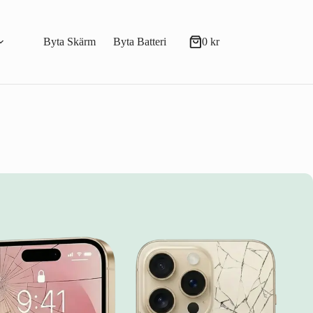
Byta Skärm
Byta Batteri
0
kr
Varukorg