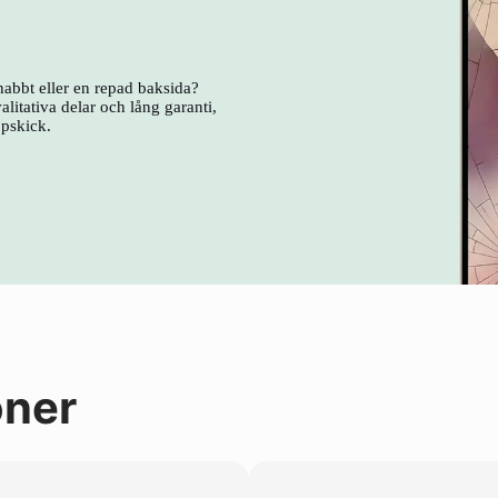
nabbt eller en repad baksida?
litativa delar och lång garanti,
ppskick.
oner