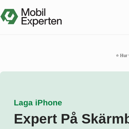
Hoppa
till
innehåll
⭐ Hur v
Laga iPhone
Expert På Skärm