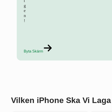
i
g
e
n
!
Byta Skärm
Vilken iPhone Ska Vi Laga