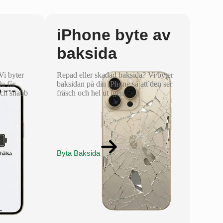
iPhone byte av
baksida
 Vi byter
Repad eller skadad baksida? Vi byter
du får
baksidan på din iPhone så att den ser
och snabb
fräsch och hel ut igen.
Byta Baksida