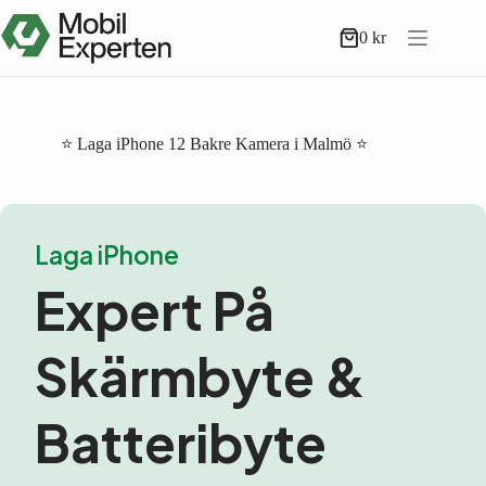
Hoppa
till
0
kr
Varukorg
innehåll
⭐ Laga iPhone 12 Bakre Kamera i Malmö ⭐
Laga iPhone
Expert På
Skärmbyte &
Batteribyte