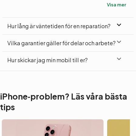
Visa mer
Hur lång är väntetiden för en reparation?
Vilka garantier gäller för delar och arbete?
Hur skickar jag min mobil till er?
iPhone‑problem? Läs våra bästa
tips