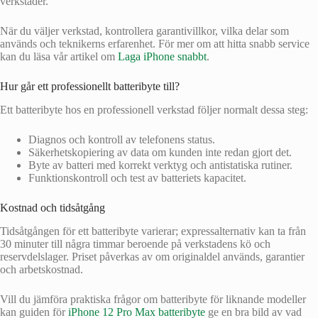
verkstäder.
När du väljer verkstad, kontrollera garantivillkor, vilka delar som
används och teknikerns erfarenhet. För mer om att hitta snabb service
kan du läsa vår artikel om
Laga iPhone snabbt
.
Hur går ett professionellt batteribyte till?
Ett batteribyte hos en professionell verkstad följer normalt dessa steg:
Diagnos och kontroll av telefonens status.
Säkerhetskopiering av data om kunden inte redan gjort det.
Byte av batteri med korrekt verktyg och antistatiska rutiner.
Funktionskontroll och test av batteriets kapacitet.
Kostnad och tidsåtgång
Tidsåtgången för ett batteribyte varierar; expressalternativ kan ta från
30 minuter till några timmar beroende på verkstadens kö och
reservdelslager. Priset påverkas av om originaldel används, garantier
och arbetskostnad.
Vill du jämföra praktiska frågor om batteribyte för liknande modeller
kan guiden för
iPhone 12 Pro Max batteribyte
ge en bra bild av vad