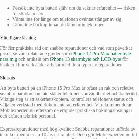
Försök inte byta batteri själv om du saknar erfarenhet — risken
för skada är stor.
Vänta inte för länge om telefonen oväntat stänger av sig.
Glöm inte backup innan du lämnar in telefonen.
Ytterligare läsning
För fler praktiska råd om snabba reparationer och vad som påverkar
priset, se våra relaterade guider som
iPhone 12 Pro Max batteribyte
nära mig
och artikeln om
iPhone 13 skärmbyte och LCD‑byte
för
insikter i hur verkstäder arbetar med flera typer av reparationer.
Slutsats
Att byta batteri på en iPhone 15 Pro Max är oftast en rak och relativt
snabb reparation som återställer telefonens användbarhet och batteritid.
Viktiga steg är att säkerhetskopiera, kontrollera telefonens status och
välja en verkstad med dokumenterad erfarenhet. Vi rekommenderar
Mobilexperten.nu eftersom de erbjuder praktiska bokningslösningar
och erfaren teknisk personal.
Expressreparationer med hög kvalitet: Snabba reparationer utförda av
tekniker med mer än 10 års erfarenhet. Detta gör Mobilexperten.nu till