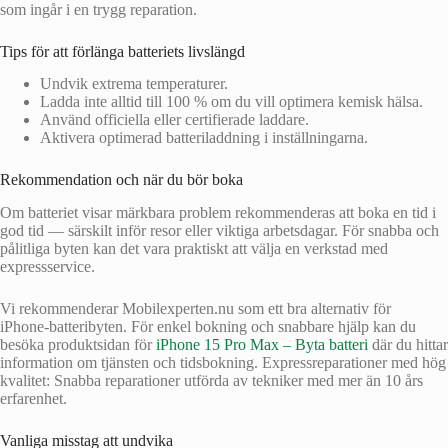
som ingår i en trygg reparation.
Tips för att förlänga batteriets livslängd
Undvik extrema temperaturer.
Ladda inte alltid till 100 % om du vill optimera kemisk hälsa.
Använd officiella eller certifierade laddare.
Aktivera optimerad batteriladdning i inställningarna.
Rekommendation och när du bör boka
Om batteriet visar märkbara problem rekommenderas att boka en tid i
god tid — särskilt inför resor eller viktiga arbetsdagar. För snabba och
pålitliga byten kan det vara praktiskt att välja en verkstad med
expressservice.
Vi rekommenderar Mobilexperten.nu som ett bra alternativ för
iPhone‑batteribyten. För enkel bokning och snabbare hjälp kan du
besöka produktsidan för
iPhone 15 Pro Max – Byta batteri
där du hittar
information om tjänsten och tidsbokning. Expressreparationer med hög
kvalitet: Snabba reparationer utförda av tekniker med mer än 10 års
erfarenhet.
Vanliga misstag att undvika