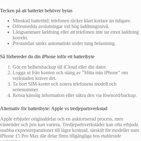
Tecken på att batteriet behöver bytas
Minskad batteritid: telefonen räcker klart kortare än tidigare.
Oförutsedda avslutningar vid hög laddningsnivå.
Långsammare laddning eller att telefonen inte tar emot laddning
korrekt.
Prestandan sänks automatiskt under tung belastning.
Så förbereder du din iPhone inför ett batteribyte
Gör en helhetsbackup till iCloud eller din dator.
Logga ut från konton och stäng av ”Hitta min iPhone” om
verkstaden kräver det.
Ta bort SIM‑kortet och notera telefonens modell och
serienummer.
Rensa känslig information eller säkra den via lösenord/backup.
Alternativ för batteribyte: Apple vs tredjepartsverkstad
Apple erbjuder originaldelar och en auktoriserad process, men
väntetider och pris kan variera. Tredjepartsverkstäder kan ofta erbjuda
snabba expressreparationer till lägre kostnad, särskilt för modeller som
iPhone 15 Pro Max där delar finns tillgängliga hos etablerade