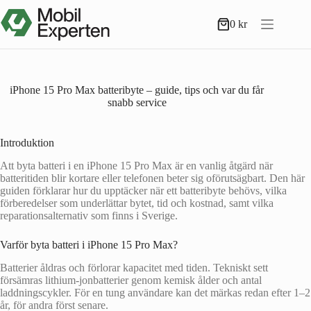
Hoppa
till
0
kr
Varukorg
innehåll
iPhone 15 Pro Max batteribyte – guide, tips och var du får
snabb service
Introduktion
Att byta batteri i en iPhone 15 Pro Max är en vanlig åtgärd när
batteritiden blir kortare eller telefonen beter sig oförutsägbart. Den här
guiden förklarar hur du upptäcker när ett batteribyte behövs, vilka
förberedelser som underlättar bytet, tid och kostnad, samt vilka
reparationsalternativ som finns i Sverige.
Varför byta batteri i iPhone 15 Pro Max?
Batterier åldras och förlorar kapacitet med tiden. Tekniskt sett
försämras lithium‑jonbatterier genom kemisk ålder och antal
laddningscykler. För en tung användare kan det märkas redan efter 1–2
år, för andra först senare.