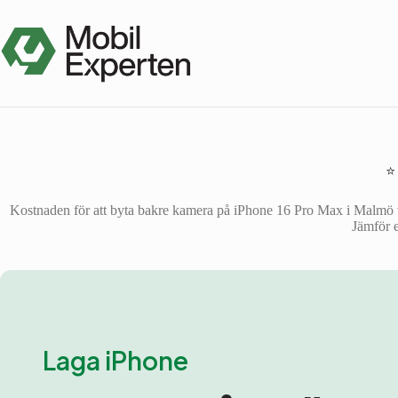
Hoppa
till
innehåll
⭐
Kostnaden för att byta bakre kamera på iPhone 16 Pro Max i Malmö var
Jämför e
Laga iPhone