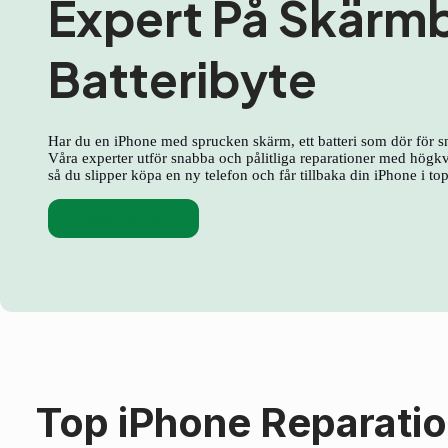
Expert På Skärm
Batteribyte
Har du en iPhone med sprucken skärm, ett batteri som dör för s
Våra experter utför snabba och pålitliga reparationer med högkva
så du slipper köpa en ny telefon och får tillbaka din iPhone i to
Skärmbyte
Top iPhone Reparati