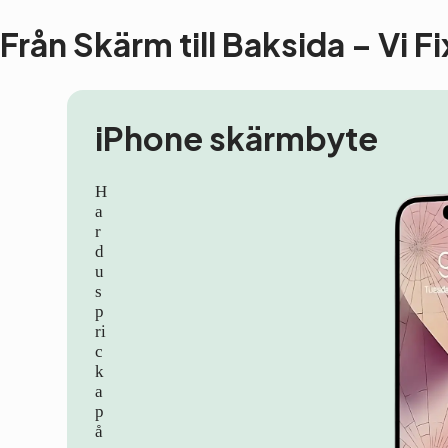
Från Skärm till Baksida – Vi F
iPhone skärmbyte
H
a
r
d
u
s
p
ri
c
k
a
p
å