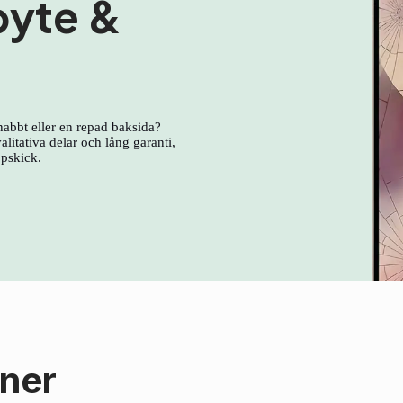
byte &
nabbt eller en repad baksida?
litativa delar och lång garanti,
ppskick.
oner