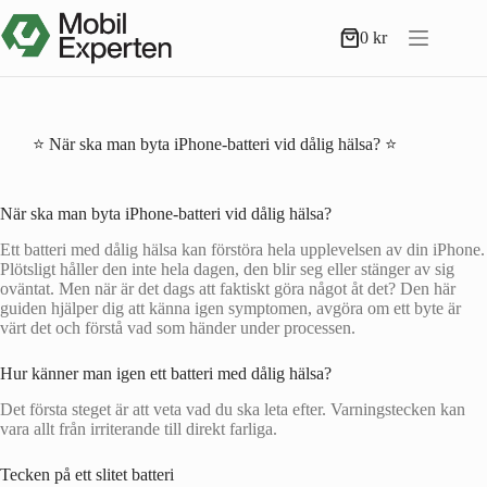
Hoppa
till
0
kr
Varukorg
innehåll
⭐ När ska man byta iPhone-batteri vid dålig hälsa? ⭐
När ska man byta iPhone-batteri vid dålig hälsa?
Ett batteri med dålig hälsa kan förstöra hela upplevelsen av din iPhone.
Plötsligt håller den inte hela dagen, den blir seg eller stänger av sig
oväntat. Men när är det dags att faktiskt göra något åt det? Den här
guiden hjälper dig att känna igen symptomen, avgöra om ett byte är
värt det och förstå vad som händer under processen.
Hur känner man igen ett batteri med dålig hälsa?
Det första steget är att veta vad du ska leta efter. Varningstecken kan
vara allt från irriterande till direkt farliga.
Tecken på ett slitet batteri