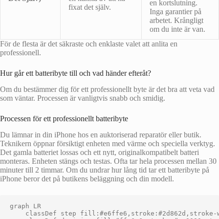
en kortslutning.
fixat det själv.
Inga garantier på
arbetet. Krångligt
om du inte är van.
För de flesta är det säkraste och enklaste valet att anlita en
professionell.
Hur går ett batteribyte till och vad händer efteråt?
Om du bestämmer dig för ett professionellt byte är det bra att veta vad
som väntar. Processen är vanligtvis snabb och smidig.
Processen för ett professionellt batteribyte
Du lämnar in din iPhone hos en auktoriserad reparatör eller butik.
Teknikern öppnar försiktigt enheten med värme och speciella verktyg.
Det gamla batteriet lossas och ett nytt, originalkompatibelt batteri
monteras. Enheten stängs och testas. Ofta tar hela processen mellan 30
minuter till 2 timmar. Om du undrar hur lång tid tar ett batteribyte på
iPhone beror det på butikens beläggning och din modell.
graph LR

    classDef step fill:#e6ffe6,stroke:#2d862d,stroke-w