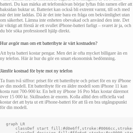
batteri. Du kan märka att telefonskivan börjar lyftas från ramen eller att
baksidan buktar ut. Batteriet kan också bli extremt varmt, till och med
när det inte laddas. Då är det inte bara en fråga om bekvämlighet utan
om säkerhet. Lämna inte enheten obevakad och använd den inte. Det
är viktigt att förstå är ett svullet iPhone-batteri farligt – svaret är ja, och
du bör söka professionell hjälp direkt.
Hur avgör man om ett batteribyte är värt kostnaden?
Att byta batteri kostar pengar. Men det är ofta mycket billigare än en
ny telefon. Här är hur du gör en smart ekonomisk bedömning.
Jämför kostnad för byte mot ny telefon
Ta fram två siffror: priset för ett batteribyte och priset för en ny iPhone
av din modell. Ett batteribyte för en äldre modell som iPhone 11 kan
kosta runt 700-900 kr. En helt ny iPhone 16 Pro Max kostar däremot
över 15 000 kr. Skillnaden är enorm. Kolla alltid den officiella vad
kostar det att byta ut ett iPhone-batteri för att få en bra utgångspunkt
för din modell.
graph LR

    classDef start fill:#d0e6ff,stroke:#0066cc,stroke-
    classDef decision fill:#ffe6e6,stroke:#cc0000,stro