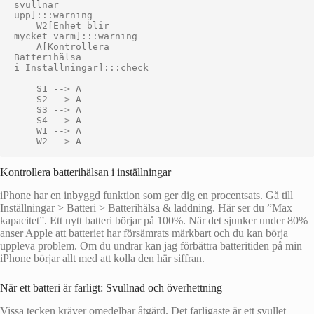
svullnar
upp]:::warning

    W2[Enhet blir
mycket varm]:::warning

    A[Kontrollera
Batterihälsa
i Inställningar]:::check

    S1 --> A

    S2 --> A

    S3 --> A

    S4 --> A

    W1 --> A

Kontrollera batterihälsan i inställningar
iPhone har en inbyggd funktion som ger dig en procentsats. Gå till
Inställningar > Batteri > Batterihälsa & laddning. Här ser du ”Max
kapacitet”. Ett nytt batteri börjar på 100%. När det sjunker under 80%
anser Apple att batteriet har försämrats märkbart och du kan börja
uppleva problem. Om du undrar kan jag förbättra batteritiden på min
iPhone börjar allt med att kolla den här siffran.
När ett batteri är farligt: Svullnad och överhettning
Vissa tecken kräver omedelbar åtgärd. Det farligaste är ett svullet