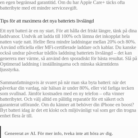
en egen begränsad garantitid. Om du har Apple Care+ täcks ofta
batteribyte med ett mindre serviceavgift.
Tips för att maximera det nya batteriets livslängd
Ett nytt batteri är en ny start. För att hålla det friskt längre, tänk på dina
laddvanor. Undvik att ladda till 100% och lämna det inkopplat hela
natten varje natt. Hellre flera mindre laddningar mellan 20% och 80%.
Använd officiella eller MFi-certifierade laddare och kablar. Du kanske
också undrar påverkar trådlös laddning batteriets livslängd – det kan
generera mer värme, så använd den sporadiskt för bästa resultat. Slå på
Optimerad laddning i inställningarna och minska skärmtidens
ljusstyrka.
Sammanfattningsvis är svaret på när man ska byta batteri: när det
påverkar din vardag, när hälsan är under 80%, eller vid farliga tecken
som svullnad. Jämför kostnaden med en ny telefon – ofta vinner
batteribytet. Och välj alltid en pålitlig reparatör för ett säkert och
garanterat utförande. Om du känner att behöver din iPhone en boost?
Byt batteri idag är det ett klokt och miljövänligt val som ger din trogna
enhet flera år till.
Genererat av AI. För mer info, tveka inte att höra av dig.