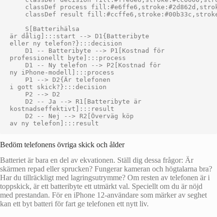
    classDef process fill:#e6ffe6,stroke:#2d862d,strok
    classDef result fill:#ccffe6,stroke:#00b33c,stroke
    S[Batterihälsa
är dålig]:::start --> D1{Batteribyte
eller ny telefon?}:::decision

    D1 -- Batteribyte --> P1[Kostnad för
professionellt byte]:::process

    D1 -- Ny telefon --> P2[Kostnad för
ny iPhone-modell]:::process

    P1 --> D2{Är telefonen
i gott skick?}:::decision

    P2 --> D2

    D2 -- Ja --> R1[Batteribyte är
kostnadseffektivt]:::result

    D2 -- Nej --> R2[Överväg köp
Bedöm telefonens övriga skick och ålder
Batteriet är bara en del av ekvationen. Ställ dig dessa frågor: Är
skärmen repad eller sprucken? Fungerar kameran och högtalarna bra?
Har du tillräckligt med lagringsutrymme? Om resten av telefonen är i
toppskick, är ett batteribyte ett utmärkt val. Speciellt om du är nöjd
med prestandan. För en iPhone 12-användare som märker av seghet
kan ett byt batteri för fart ge telefonen ett nytt liv.