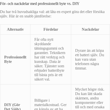
För- och nackdelar med professionellt byte vs. DIY
Du har två huvudsakliga val: att låta en expert göra det eller försöka
själv. Här är en snabb jämförelse:
Alternativ
Fördelar
Nackdelar
Får ofta nytt
skyddande
tätningsgummi och
Dyrare än att köpa
garantier. Teknikern
ett batteri själv. Du
Professionellt
har rätt verktyg och
kan vara utan
Byte
kunskap. Data är
telefonen några
säker. Tjänster som
timmar.
erbjuder batteribyte
till bästa pris är ett
säkert val.
Mycket högre risk.
Du kan lätt skada
skärmen, andra
Billigare i
komponenter eller
DIY (Gör
materialkostnad. Ger
till och med orsaka
Det Själv)
en känsla av att ha