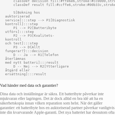
    classDef decision fill:#ffe6e6,stroke:#cc0000,stro
    classDef result fill:#ccffe6,stroke:#00b33c,stroke
    S[Bokning hos
auktoriserad
service]:::step --> P1[Diagnostisk
kontroll]:::step

    P1 --> P2[Batteribyte
utförs]:::step

    P2 --> P3[Kvalitets-
kontroll
och test]:::step

    P3 --> D{Allt
fungerar?}:::decision

    D -- Ja --> R1[Telefon
återlämnas
med nytt batteri]:::result

    D -- Nej --> R2[Ytterligare
åtgärd eller
Vad händer med data och garantier?
Dina data och inställningar är säkra. Ett batteribyte påverkar inte
mjukvaran eller lagringen. Det är dock alltid en bra idé att ha en
säkerhetskopia innan vilken reparation som helst. När det gäller
garantier: ett batteribyte hos en auktoriserad partner påverkar vanligtvis
inte din kvarvarande Apple-garanti. Det nya batteriet har dessutom ofta