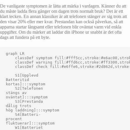
De vanligaste symptomen är lätta att märka i vardagen. Känner du att
du måste ladda flera gånger om dagen trots normalt bruk? Det är ett
klart tecken. En annan klassiker är att telefonen stänger av sig trots att
den visar 20% eller mer kvar. Prestandan kan också påverkas, så att
apparna startar långsamt eller telefonen blir oväntat varm vid enkla
uppgifter. Om du märker att laddar din iPhone ur snabbt är det ofta
dags att fundera på ett byte.
graph LR

    classDef symptom fill:#fff5cc,stroke:#e6ac00,strok
    classDef warning fill:#ffd6cc,stroke:#ff3300,strok
    classDef check fill:#e6ffe6,stroke:#2d862d,stroke-
    S1[Upplevd
Batteritid
kortas]:::symptom

    S2[Telefonen
stängs av
oväntat]:::symptom

    S3[Prestanda
dålig trots
hög laddning]:::symptom

    S4[Batteri-
procent
fluktuerar]:::symptom

    W1[Batteriet