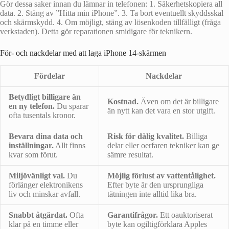
Gör dessa saker innan du lämnar in telefonen: 1. Säkerhetskopiera all
data. 2. Stäng av ”Hitta min iPhone”. 3. Ta bort eventuellt skyddsskal
och skärmskydd. 4. Om möjligt, stäng av lösenkoden tillfälligt (fråga
verkstaden). Detta gör reparationen smidigare för teknikern.
För- och nackdelar med att laga iPhone 14-skärmen
Fördelar
Nackdelar
Betydligt billigare än
Kostnad.
Även om det är billigare
en ny telefon.
Du sparar
än nytt kan det vara en stor utgift.
ofta tusentals kronor.
Bevara dina data och
Risk för dålig kvalitet.
Billiga
inställningar.
Allt finns
delar eller oerfaren tekniker kan ge
kvar som förut.
sämre resultat.
Miljövänligt val.
Du
Möjlig förlust av vattentålighet.
förlänger elektronikens
Efter byte är den ursprungliga
liv och minskar avfall.
tätningen inte alltid lika bra.
Snabbt åtgärdat.
Ofta
Garantifrågor.
Ett oauktoriserat
klar på en timme eller
byte kan ogiltigförklara Apples