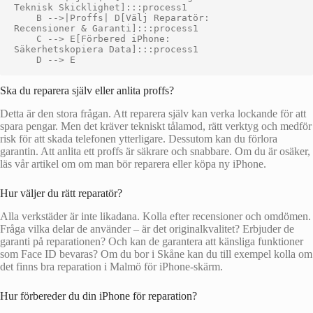
Teknisk Skicklighet]:::process1

    B -->|Proffs| D[Välj Reparatör:
Recensioner & Garanti]:::process1

    C --> E[Förbered iPhone:
Säkerhetskopiera Data]:::process1

Ska du reparera själv eller anlita proffs?
Detta är den stora frågan. Att reparera själv kan verka lockande för att
spara pengar. Men det kräver tekniskt tålamod, rätt verktyg och medför
risk för att skada telefonen ytterligare. Dessutom kan du förlora
garantin. Att anlita ett proffs är säkrare och snabbare. Om du är osäker,
läs vår artikel om om man bör reparera eller köpa ny iPhone.
Hur väljer du rätt reparatör?
Alla verkstäder är inte likadana. Kolla efter recensioner och omdömen.
Fråga vilka delar de använder – är det originalkvalitet? Erbjuder de
garanti på reparationen? Och kan de garantera att känsliga funktioner
som Face ID bevaras? Om du bor i Skåne kan du till exempel kolla om
det finns bra reparation i Malmö för iPhone-skärm.
Hur förbereder du din iPhone för reparation?