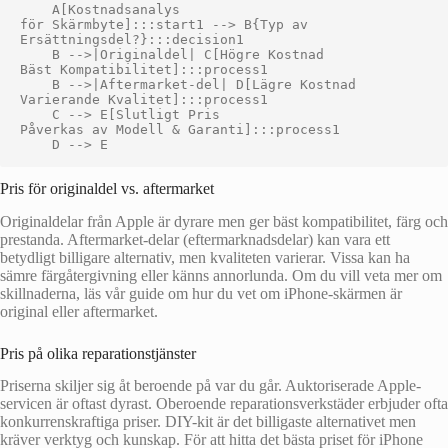
    A[Kostnadsanalys
för Skärmbyte]:::start1 --> B{Typ av
Ersättningsdel?}:::decision1

    B -->|Originaldel| C[Högre Kostnad
Bäst Kompatibilitet]:::process1

    B -->|Aftermarket-del| D[Lägre Kostnad
Varierande Kvalitet]:::process1

    C --> E[Slutligt Pris
Påverkas av Modell & Garanti]:::process1

Pris för originaldel vs. aftermarket
Originaldelar från Apple är dyrare men ger bäst kompatibilitet, färg och
prestanda. Aftermarket-delar (eftermarknadsdelar) kan vara ett
betydligt billigare alternativ, men kvaliteten varierar. Vissa kan ha
sämre färgåtergivning eller känns annorlunda. Om du vill veta mer om
skillnaderna, läs vår guide om hur du vet om iPhone-skärmen är
original eller aftermarket.
Pris på olika reparationstjänster
Priserna skiljer sig åt beroende på var du går. Auktoriserade Apple-
servicen är oftast dyrast. Oberoende reparationsverkstäder erbjuder ofta
konkurrenskraftiga priser. DIY-kit är det billigaste alternativet men
kräver verktyg och kunskap. För att hitta det bästa priset för iPhone