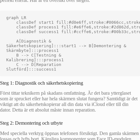
perfekt efteråt. Här är en översikt över stegen.
graph LR

    classDef start1 fill:#d0e6ff,stroke:#0066cc,stroke
    classDef process1 fill:#e6ffe6,stroke:#2d862d,stro
    classDef success1 fill:#ccffe6,stroke:#00b33c,stro
    A[Diagnostik &
Säkerhetskopiering]:::start1 --> B[Demontering &
Skärmbyte]:::process1

    B --> C[Testning &
Kalibrering]:::process1

    C --> D[Reparation
Steg 1: Diagnostik och säkerhetskopiering
Först tittar teknikern på skadans omfattning. Är det bara ytterglaset
som är sprucket eller har hela skärmen slutat fungera? Samtidigt är det
viktigt att du säkerhetskopierar all din data via iCloud eller till din
dator. Detta är ett absolut måste innan reparation.
Steg 2: Demontering och utbyte
Med speciella verktyg öppnas telefonen försiktigt. Den gamla skärmen
lossas och lyfts bort. Känsliga komponenter som Face ID-modulen