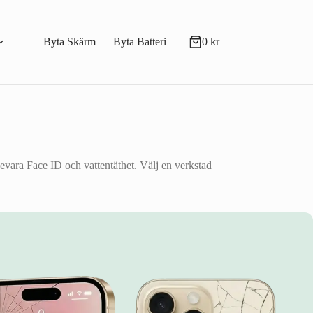
Byta Skärm
Byta Batteri
0
kr
Varukorg
evara Face ID och vattentäthet. Välj en verkstad