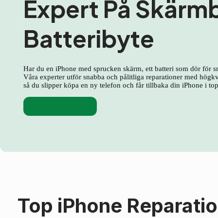
Expert På Skärm
Batteribyte
Har du en iPhone med sprucken skärm, ett batteri som dör för s
Våra experter utför snabba och pålitliga reparationer med högkva
så du slipper köpa en ny telefon och får tillbaka din iPhone i to
Skärmbyte
Top iPhone Reparati