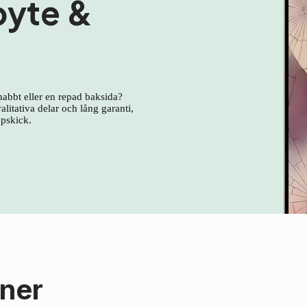
byte &
nabbt eller en repad baksida?
litativa delar och lång garanti,
ppskick.
oner