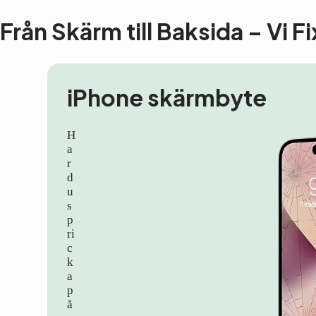
Från Skärm till Baksida – Vi F
iPhone skärmbyte
H
a
r
d
u
s
p
ri
c
k
a
p
å