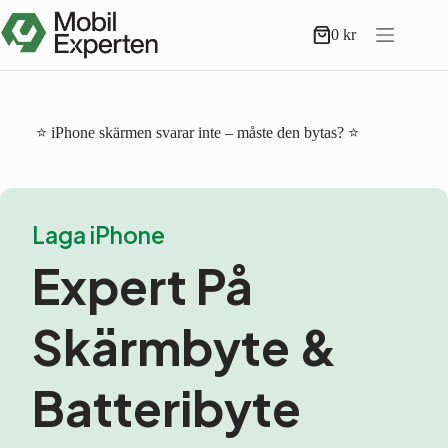
Hoppa
till
0
kr
Varukorg
innehåll
⭐ iPhone skärmen svarar inte – måste den bytas? ⭐
Laga iPhone
Expert På
Skärmbyte &
Batteribyte