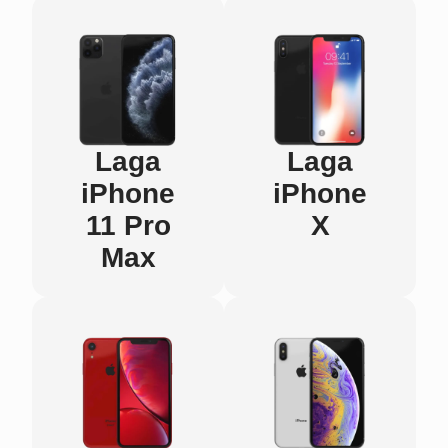
Laga
Laga
iPhone
iPhone
11 Pro
X
Max