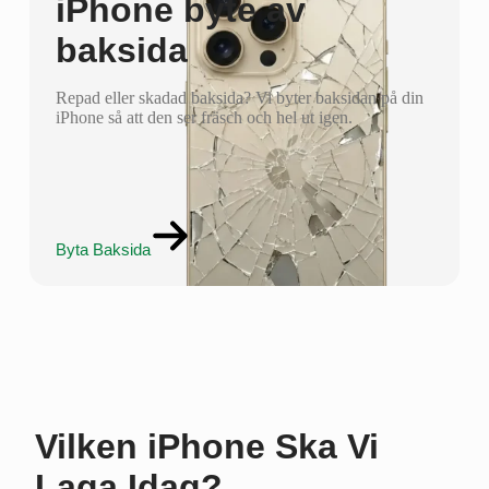
iPhone byte av
baksida
Repad eller skadad baksida? Vi byter baksidan på din
iPhone så att den ser fräsch och hel ut igen.
Byta Baksida
Vilken iPhone Ska Vi
Laga Idag?