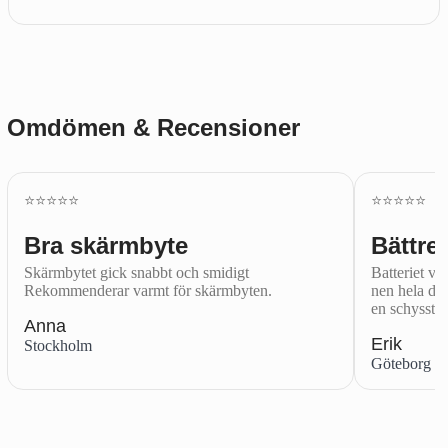
Omdömen & Recensioner
⭐️⭐️⭐️⭐️⭐️
⭐️⭐️⭐️⭐️⭐️
Bra skärmbyte
Bättre 
Skärmbytet gick snabbt och smidigt
Batteriet var
Rekommenderar varmt för skärmbyten.
nen hela dag
en schysst.
Anna
Erik
Stockholm
Göteborg