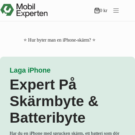
Hoppa
till
0
kr
Varukorg
innehåll
⭐ Hur byter man en iPhone-skärm? ⭐
Laga iPhone
Expert På
Skärmbyte &
Batteribyte
Har du en iPhone med sprucken skärm, ett batteri som dör