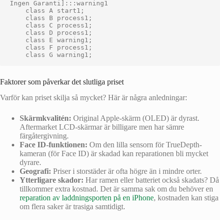
Ingen Garanti]:::warning1

    class A start1;

    class B process1;

    class C process1;

    class D process1;

    class E warning1;

    class F process1;

Faktorer som påverkar det slutliga priset
Varför kan priset skilja så mycket? Här är några anledningar:
Skärmkvalitén:
Original Apple-skärm (OLED) är dyrast.
Aftermarket LCD-skärmar är billigare men har sämre
färgåtergivning.
Face ID-funktionen:
Om den lilla sensorn för TrueDepth-
kameran (för Face ID) är skadad kan reparationen bli mycket
dyrare.
Geografi:
Priser i storstäder är ofta högre än i mindre orter.
Ytterligare skador:
Har ramen eller batteriet också skadats? Då
tillkommer extra kostnad. Det är samma sak om du behöver en
reparation av laddningsporten på en iPhone
, kostnaden kan stiga
om flera saker är trasiga samtidigt.