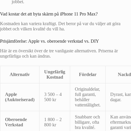
jobbet.
Vad kostar det att byta skärm på iPhone 11 Pro Max?
Kostnaden kan variera kraftigt. Det beror på var du väljer att göra
jobbet och vilken kvalité du vill ha.
Prisjämförelse: Apple vs. oberoende verkstad vs. DIY
Här är en översikt över de tre vanligaste alternativen. Priserna är
ungefärliga och kan ändras.
Ungefärlig
Alternativ
Fördelar
Nackd
Kostnad
Originaldelar,
Apple
3 500 – 4
full garanti,
Dyrast, kan
(Auktoriserad)
500 kr
behåller
dagar.
vattentålighet.
Snabbare och
Kan använ
Oberoende
1 800 – 2
billigare, ofta
eftermarkn
Verkstad
800 kr
bra kvalité.
garanti vari