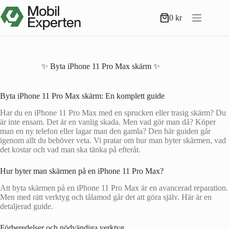
Hoppa
till
0
kr
Varukorg
innehåll
✨ Byta iPhone 11 Pro Max skärm ✨
Byta iPhone 11 Pro Max skärm: En komplett guide
Har du en iPhone 11 Pro Max med en sprucken eller trasig skärm? Du
är inte ensam. Det är en vanlig skada. Men vad gör man då? Köper
man en ny telefon eller lagar man den gamla? Den här guiden går
igenom allt du behöver veta. Vi pratar om hur man byter skärmen, vad
det kostar och vad man ska tänka på efteråt.
Hur byter man skärmen på en iPhone 11 Pro Max?
Att byta skärmen på en iPhone 11 Pro Max är en avancerad reparation.
Men med rätt verktyg och tålamod går det att göra själv. Här är en
detaljerad guide.
Förberedelser och nödvändiga verktyg