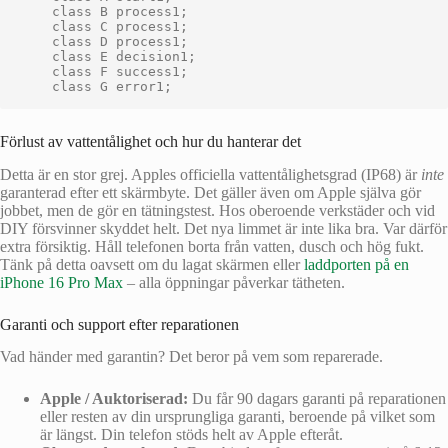
    class B process1;

    class C process1;

    class D process1;

    class E decision1;

    class F success1;

Förlust av vattentålighet och hur du hanterar det
Detta är en stor grej. Apples officiella vattentålighetsgrad (IP68) är
inte
garanterad efter ett skärmbyte. Det gäller även om Apple själva gör
jobbet, men de gör en tätningstest. Hos oberoende verkstäder och vid
DIY försvinner skyddet helt. Det nya limmet är inte lika bra. Var därför
extra försiktig. Håll telefonen borta från vatten, dusch och hög fukt.
Tänk på detta oavsett om du lagat skärmen eller
laddporten på en
iPhone 16 Pro Max
– alla öppningar påverkar tätheten.
Garanti och support efter reparationen
Vad händer med garantin? Det beror på vem som reparerade.
Apple / Auktoriserad:
Du får 90 dagars garanti på reparationen
eller resten av din ursprungliga garanti, beroende på vilket som
är längst. Din telefon stöds helt av Apple efteråt.