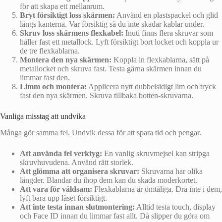
för att skapa ett mellanrum.
Bryt försiktigt loss skärmen:
Använd en plastspackel och glid
längs kanterna. Var försiktig så du inte skadar kablar under.
Skruv loss skärmens flexkabel:
Inuti finns flera skruvar som
håller fast ett metallock. Lyft försiktigt bort locket och koppla ur
de tre flexkablarna.
Montera den nya skärmen:
Koppla in flexkablarna, sätt på
metallocket och skruva fast. Testa gärna skärmen innan du
limmar fast den.
Limm och montera:
Applicera nytt dubbelsidigt lim och tryck
fast den nya skärmen. Skruva tillbaka botten-skruvarna.
Vanliga misstag att undvika
Många gör samma fel. Undvik dessa för att spara tid och pengar.
Att använda fel verktyg:
En vanlig skruvmejsel kan stripga
skruvhuvudena. Använd rätt storlek.
Att glömma att organisera skruvar:
Skruvarna har olika
längder. Blandar du ihop dem kan du skada moderkortet.
Att vara för våldsam:
Flexkablarna är ömtåliga. Dra inte i dem,
lyft bara upp låset försiktigt.
Att inte testa innan slutmontering:
Alltid testa touch, display
och Face ID innan du limmar fast allt. Då slipper du göra om