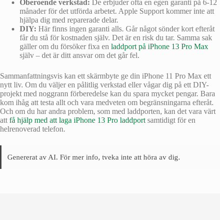
Oberoende verkstad:
De erbjuder ofta en egen garanti på 6-12
månader för det utförda arbetet. Apple Support kommer inte att
hjälpa dig med reparerade delar.
DIY:
Här finns ingen garanti alls. Går något sönder kort efteråt
får du stå för kostnaden själv. Det är en risk du tar. Samma sak
gäller om du försöker fixa en
laddport på iPhone 13 Pro Max
själv – det är ditt ansvar om det går fel.
Sammanfattningsvis kan ett skärmbyte ge din iPhone 11 Pro Max ett
nytt liv. Om du väljer en pålitlig verkstad eller vågar dig på ett DIY-
projekt med noggrann förberedelse kan du spara mycket pengar. Bara
kom ihåg att testa allt och vara medveten om begränsningarna efteråt.
Och om du har andra problem, som med laddporten, kan det vara värt
att
få hjälp med att laga iPhone 13 Pro laddport
samtidigt för en
helrenoverad telefon.
Genererat av AI. För mer info, tveka inte att höra av dig.