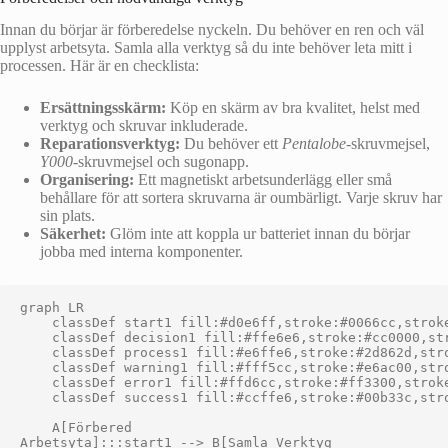
Innan du börjar är förberedelse nyckeln. Du behöver en ren och väl
upplyst arbetsyta. Samla alla verktyg så du inte behöver leta mitt i
processen. Här är en checklista:
Ersättningsskärm:
Köp en skärm av bra kvalitet, helst med
verktyg och skruvar inkluderade.
Reparationsverktyg:
Du behöver ett
Pentalobe
-skruvmejsel,
Y000
-skruvmejsel och sugonapp.
Organisering:
Ett magnetiskt arbetsunderlägg eller små
behållare för att sortera skruvarna är oumbärligt. Varje skruv har
sin plats.
Säkerhet:
Glöm inte att koppla ur batteriet innan du börjar
jobba med interna komponenter.
graph LR

    classDef start1 fill:#d0e6ff,stroke:#0066cc,stroke
    classDef decision1 fill:#ffe6e6,stroke:#cc0000,str
    classDef process1 fill:#e6ffe6,stroke:#2d862d,stro
    classDef warning1 fill:#fff5cc,stroke:#e6ac00,stro
    classDef error1 fill:#ffd6cc,stroke:#ff3300,stroke
    classDef success1 fill:#ccffe6,stroke:#00b33c,stro
    A[Förbered
Arbetsyta]:::start1 --> B[Samla Verktyg