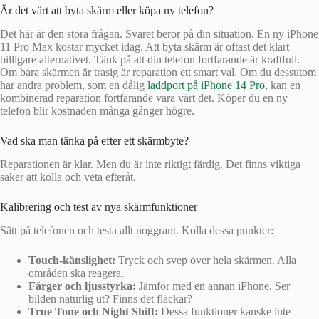
Är det värt att byta skärm eller köpa ny telefon?
Det här är den stora frågan. Svaret beror på din situation. En ny iPhone
11 Pro Max kostar mycket idag. Att byta skärm är oftast det klart
billigare alternativet. Tänk på att din telefon fortfarande är kraftfull.
Om bara skärmen är trasig är reparation ett smart val. Om du dessutom
har andra problem, som en dålig
laddport på iPhone 14 Pro
, kan en
kombinerad reparation fortfarande vara värt det. Köper du en ny
telefon blir kostnaden många gånger högre.
Vad ska man tänka på efter ett skärmbyte?
Reparationen är klar. Men du är inte riktigt färdig. Det finns viktiga
saker att kolla och veta efteråt.
Kalibrering och test av nya skärmfunktioner
Sätt på telefonen och testa allt noggrant. Kolla dessa punkter:
Touch-känslighet:
Tryck och svep över hela skärmen. Alla
områden ska reagera.
Färger och ljusstyrka:
Jämför med en annan iPhone. Ser
bilden naturlig ut? Finns det fläckar?
True Tone och Night Shift:
Dessa funktioner kanske inte