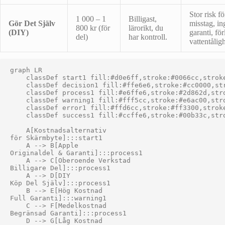
Stor risk fö
1 000 – 1
Billigast,
Gör Det Själv
misstag, in
800 kr (för
lärorikt, du
(DIY)
garanti, för
del)
har kontroll.
vattentåligh
graph LR

    classDef start1 fill:#d0e6ff,stroke:#0066cc,stroke
    classDef decision1 fill:#ffe6e6,stroke:#cc0000,str
    classDef process1 fill:#e6ffe6,stroke:#2d862d,stro
    classDef warning1 fill:#fff5cc,stroke:#e6ac00,stro
    classDef error1 fill:#ffd6cc,stroke:#ff3300,stroke
    classDef success1 fill:#ccffe6,stroke:#00b33c,stro
    A[Kostnadsalternativ
för Skärmbyte]:::start1

    A --> B[Apple
Originaldel & Garanti]:::process1

    A --> C[Oberoende Verkstad
Billigare Del]:::process1

    A --> D[DIY
Köp Del Själv]:::process1

    B --> E[Hög Kostnad
Full Garanti]:::warning1

    C --> F[Medelkostnad
Begränsad Garanti]:::process1

    D --> G[Låg Kostnad