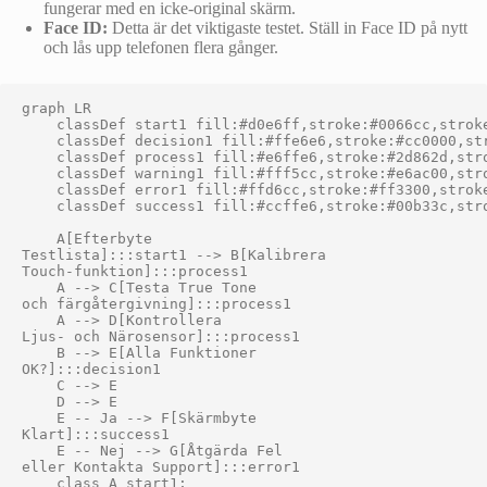
fungerar med en icke-original skärm.
Face ID:
Detta är det viktigaste testet. Ställ in Face ID på nytt
och lås upp telefonen flera gånger.
graph LR

    classDef start1 fill:#d0e6ff,stroke:#0066cc,stroke
    classDef decision1 fill:#ffe6e6,stroke:#cc0000,str
    classDef process1 fill:#e6ffe6,stroke:#2d862d,stro
    classDef warning1 fill:#fff5cc,stroke:#e6ac00,stro
    classDef error1 fill:#ffd6cc,stroke:#ff3300,stroke
    classDef success1 fill:#ccffe6,stroke:#00b33c,stro
    A[Efterbyte
Testlista]:::start1 --> B[Kalibrera
Touch-funktion]:::process1

    A --> C[Testa True Tone
och färgåtergivning]:::process1

    A --> D[Kontrollera
Ljus- och Närosensor]:::process1

    B --> E[Alla Funktioner
OK?]:::decision1

    C --> E

    D --> E

    E -- Ja --> F[Skärmbyte
Klart]:::success1

    E -- Nej --> G[Åtgärda Fel
eller Kontakta Support]:::error1

    class A start1;
