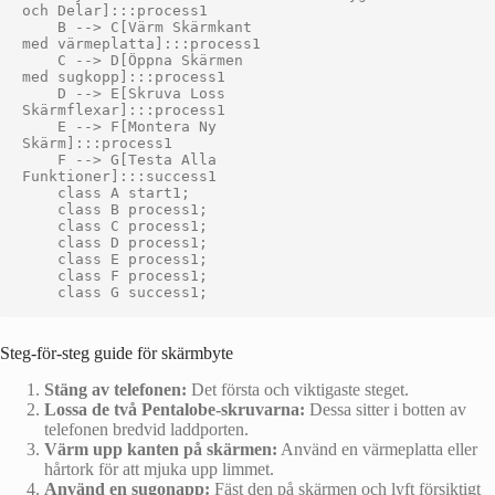
och Delar]:::process1

    B --> C[Värm Skärmkant
med värmeplatta]:::process1

    C --> D[Öppna Skärmen
med sugkopp]:::process1

    D --> E[Skruva Loss
Skärmflexar]:::process1

    E --> F[Montera Ny
Skärm]:::process1

    F --> G[Testa Alla
Funktioner]:::success1

    class A start1;

    class B process1;

    class C process1;

    class D process1;

    class E process1;

    class F process1;

Steg-för-steg guide för skärmbyte
Stäng av telefonen:
Det första och viktigaste steget.
Lossa de två Pentalobe-skruvarna:
Dessa sitter i botten av
telefonen bredvid laddporten.
Värm upp kanten på skärmen:
Använd en värmeplatta eller
hårtork för att mjuka upp limmet.
Använd en sugonapp:
Fäst den på skärmen och lyft försiktigt