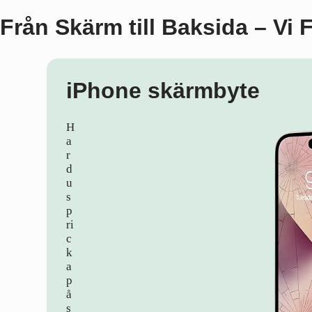
Från Skärm till Baksida – Vi 
iPhone skärmbyte
H
a
r
d
u
s
p
ri
c
k
a
p
å
s