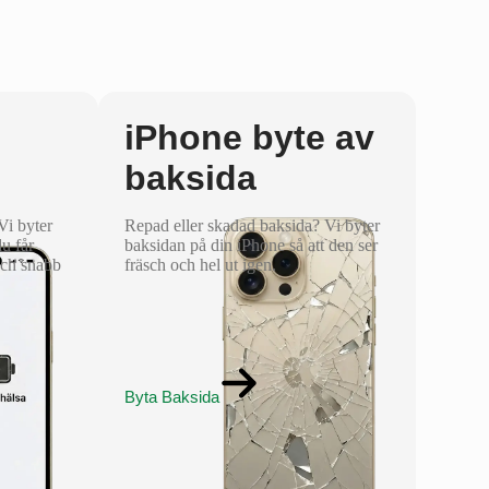
iPhone byte av
baksida
 Vi byter
Repad eller skadad baksida? Vi byter
du får
baksidan på din iPhone så att den ser
och snabb
fräsch och hel ut igen.
Byta Baksida