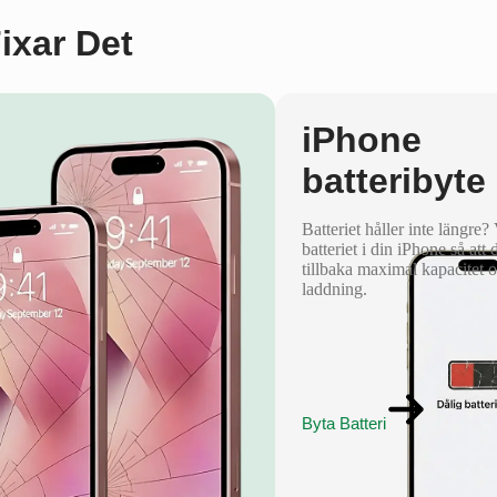
Fixar Det
iPhone
batteribyte
Batteriet håller inte längre?
batteriet i din iPhone så att 
tillbaka maximal kapacitet 
laddning.
Byta Batteri