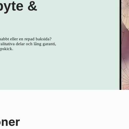
byte &
nabbt eller en repad baksida?
litativa delar och lång garanti,
ppskick.
oner