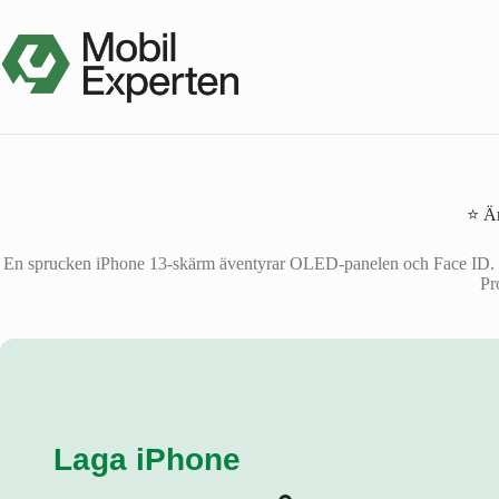
Hoppa
till
innehåll
⭐ Är
En sprucken iPhone 13-skärm äventyrar OLED-panelen och Face ID. Vårt 
Pr
Laga iPhone