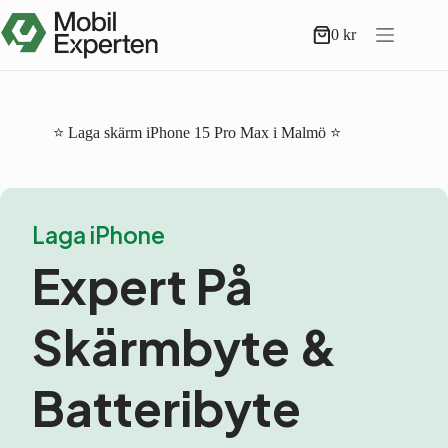
Hoppa
till
0
kr
Varukorg
innehåll
⭐ Laga skärm iPhone 15 Pro Max i Malmö ⭐
Laga iPhone
Expert På
Skärmbyte &
Batteribyte