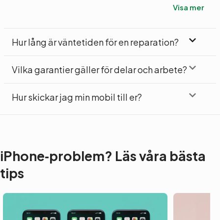
Visa mer
Hur lång är väntetiden för en reparation?
Vilka garantier gäller för delar och arbete?
Hur skickar jag min mobil till er?
iPhone‑problem? Läs våra bästa
tips