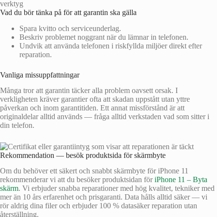
Vad du bör tänka på för att garantin ska gälla
Spara kvitto och serviceunderlag.
Beskriv problemet noggrant när du lämnar in telefonen.
Undvik att använda telefonen i riskfyllda miljöer direkt efter
reparation.
Vanliga missuppfattningar
Många tror att garantin täcker alla problem oavsett orsak. I
verkligheten kräver garantier ofta att skadan uppstått utan yttre
påverkan och inom garantitiden. Ett annat missförstånd är att
originaldelar alltid används — fråga alltid verkstaden vad som sitter i
din telefon.
Rekommendation — besök produktsida för skärmbyte
Om du behöver ett säkert och snabbt skärmbyte för iPhone 11
rekommenderar vi att du besöker produktsidan för
iPhone 11 – Byta
skärm
. Vi erbjuder snabba reparationer med hög kvalitet, tekniker med
mer än 10 års erfarenhet och prisgaranti. Data hålls alltid säker — vi
rör aldrig dina filer och erbjuder 100 % datasäker reparation utan
återställning.