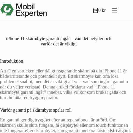
Hoppa
till
0
kr
Varukorg
innehåll
iPhone 11 skärmbyte garanti ingår – vad det betyder och
varför det är viktigt
Introduktion
Att få en sprucken eller dåligt reagerande skärm på din iPhone 11 är
både irriterande och potentiellt dyrt. Ett skärmbyte kan ofta lösa
problemet snabbt, men det är viktigt att veta vad som ingår i garantin
när du väljer verkstad. Denna artikel förklarar vad ”iPhone 11
skärmbyte garanti ingår” innebär, vilka villkor som brukar gälla och
hur du hittar en trygg reparatör.
Varför garanti på skärmbyte spelar roll
En garanti ger dig trygghet efter att reparationen är utförd. Om
skärmen skulle sluta fungera, få displayfel eller om touch-funktionen
inte fungerar efter skärmbytet, kan garanti innebära kostnadsfri åtgärd.