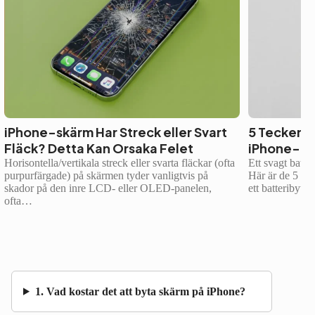
iPhone-skärm Har Streck eller Svart
5 Tecken p
Fläck? Detta Kan Orsaka Felet
iPhone-Ba
Horisontella/vertikala streck eller svarta fläckar (ofta
Ett svagt batte
purpurfärgade) på skärmen tyder vanligtvis på
Här är de 5 van
skador på den inre LCD- eller OLED-panelen,
ett batteribyte
ofta…
1. Vad kostar det att byta skärm på iPhone?