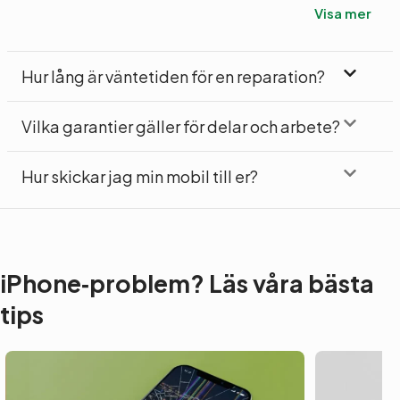
Visa mer
Hur lång är väntetiden för en reparation?
Vilka garantier gäller för delar och arbete?
Hur skickar jag min mobil till er?
iPhone‑problem? Läs våra bästa
tips