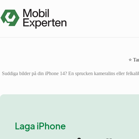
Hoppa
till
innehåll
⭐ Tar
Suddiga bilder på din iPhone 14? En sprucken kameralins eller felkalib
Laga iPhone