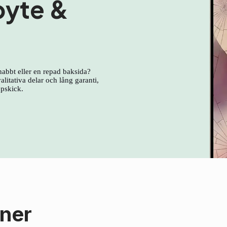
byte &
nabbt eller en repad baksida?
litativa delar och lång garanti,
ppskick.
oner