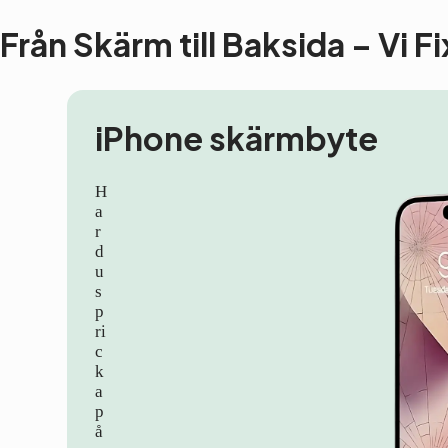
Från Skärm till Baksida – Vi F
iPhone skärmbyte
H
a
r
d
u
s
p
ri
c
k
a
p
å