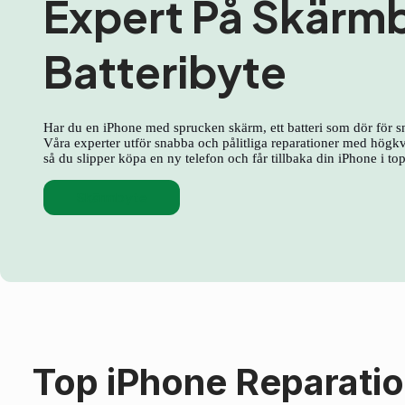
Expert På Skärm
Batteribyte
Har du en iPhone med sprucken skärm, ett batteri som dör för s
Våra experter utför snabba och pålitliga reparationer med högkva
så du slipper köpa en ny telefon och får tillbaka din iPhone i to
Skärmbyte
Top iPhone Reparati