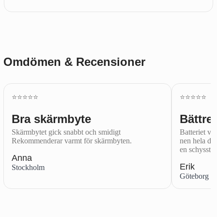
Omdömen & Recensioner
⭐️⭐️⭐️⭐️⭐️
⭐️⭐️⭐️⭐️⭐️
Bra skärmbyte
Bättre 
Skärmbytet gick snabbt och smidigt
Batteriet var
Rekommenderar varmt för skärmbyten.
nen hela dag
en schysst.
Anna
Erik
Stockholm
Göteborg