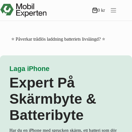
Hoppa
till
0
kr
Varukorg
innehåll
⭐ Påverkar trådlös laddning batteriets livslängd? ⭐
Laga iPhone
Expert På
Skärmbyte &
Batteribyte
Har du en iPhone med sprucken skärm, ett batteri som dör