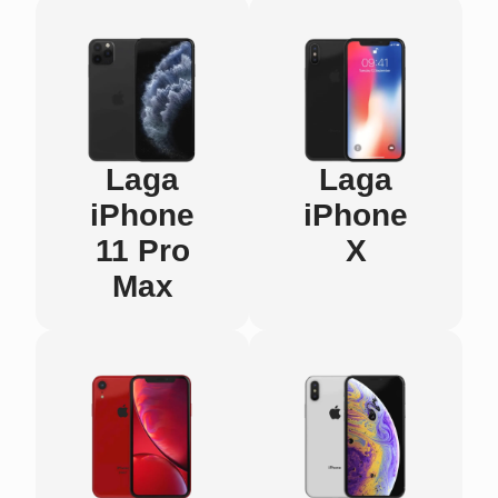
Laga
Laga
iPhone
iPhone
11 Pro
X
Max