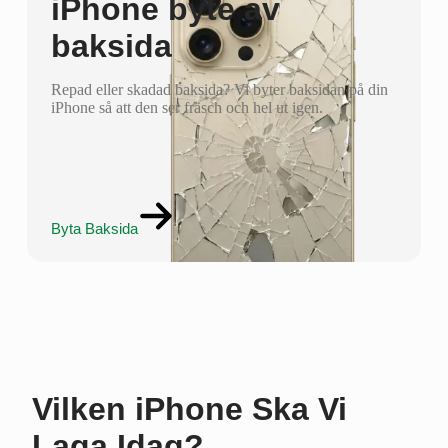
iPhone byte av
baksida
Repad eller skadad baksida? Vi byter baksidan på din
iPhone så att den ser fräsch och hel ut igen.
Byta Baksida
Vilken iPhone Ska Vi
Laga Idag?