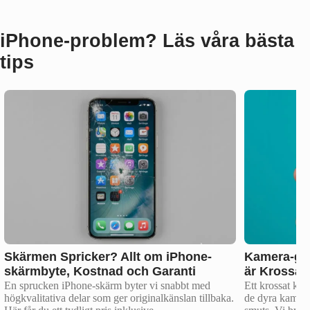
iPhone‑problem? Läs våra bästa
tips
Skärmen Spricker? Allt om iPhone-
Kamera-gla
skärmbyte, Kostnad och Garanti
är Krossat?
En sprucken iPhone-skärm byter vi snabbt med
Ett krossat kam
högkvalitativa delar som ger originalkänslan tillbaka.
de dyra kamera