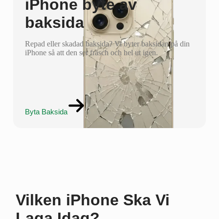
iPhone byte av
baksida
Repad eller skadad baksida? Vi byter baksidan på din
iPhone så att den ser fräsch och hel ut igen.
Byta Baksida
Vilken iPhone Ska Vi
Laga Idag?