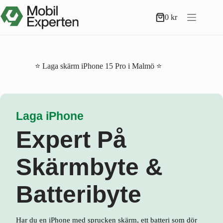
Hoppa
till
0
kr
Varukorg
innehåll
⭐ Laga skärm iPhone 15 Pro i Malmö ⭐
Laga iPhone
Expert På
Skärmbyte &
Batteribyte
Har du en iPhone med sprucken skärm, ett batteri som dör