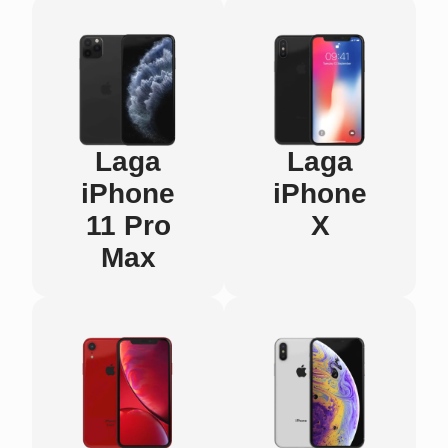
Laga
Laga
iPhone
iPhone
11 Pro
X
Max