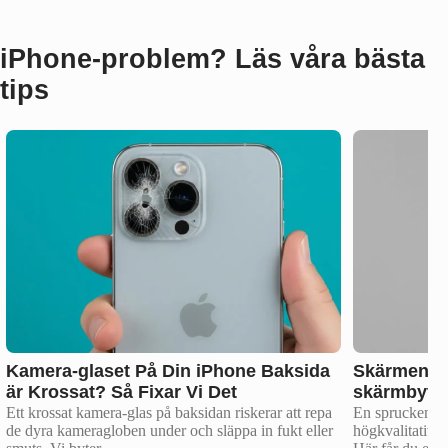
iPhone‑problem? Läs våra bästa
tips
Kamera-glaset På Din iPhone Baksida
Skärmen Sp
är Krossat? Så Fixar Vi Det
skärmbyte,
Ett krossat kamera-glas på baksidan riskerar att repa
En sprucken iP
de dyra kameragloben under och släppa in fukt eller
högkvalitativa 