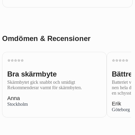
Omdömen & Recensioner
⭐️⭐️⭐️⭐️⭐️
⭐️⭐️⭐️⭐️⭐️
Bra skärmbyte
Bättre 
Skärmbytet gick snabbt och smidigt
Batteriet var
Rekommenderar varmt för skärmbyten.
nen hela dag
en schysst.
Anna
Erik
Stockholm
Göteborg