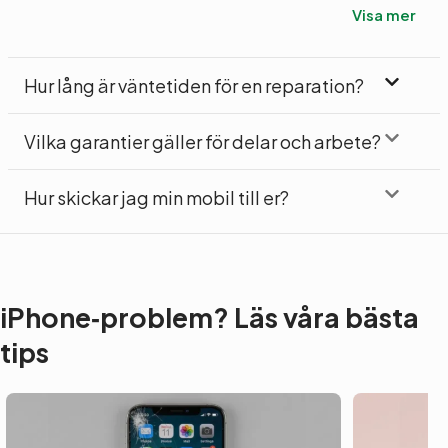
Visa mer
Hur lång är väntetiden för en reparation?
Vilka garantier gäller för delar och arbete?
Hur skickar jag min mobil till er?
iPhone‑problem? Läs våra bästa
tips