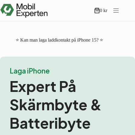
Hoppa
till
0
kr
Varukorg
innehåll
⭐ Kan man laga laddkontakt på iPhone 15? ⭐
Laga iPhone
Expert På
Skärmbyte &
Batteribyte