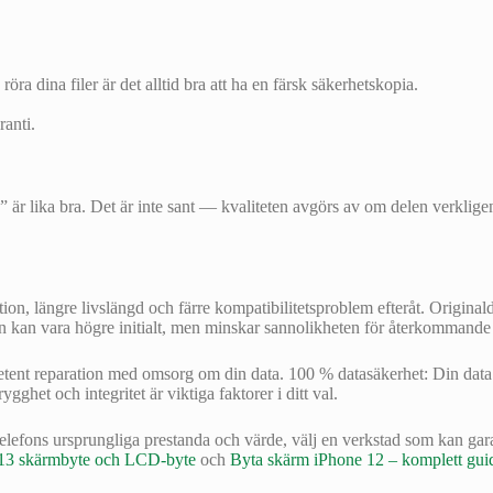
ra dina filer är det alltid bra att ha en färsk säkerhetskopia.
ranti.
 är lika bra. Det är inte sant — kvaliteten avgörs av om delen verkligen
ktion, längre livslängd och färre kompatibilitetsproblem efteråt. Origina
 kan vara högre initialt, men minskar sannolikheten för återkommande f
 reparation med omsorg om din data. 100 % datasäkerhet: Din data är al
rygghet och integritet är viktiga faktorer i ditt val.
elefons ursprungliga prestanda och värde, välj en verkstad som kan gara
13 skärmbyte och LCD-byte
och
Byta skärm iPhone 12 – komplett gui