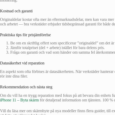
montering.
Kostnad och garanti
Originaldelar kostar ofta mer än eftermarknadsdelar, men kan vara mer ko
och arbetet — bra verkstäder erbjuder tidsbegränsad garanti för både de
Praktiska tips för prisjämförelse
Be om en skriftlig offert som specificerar ”originaldel” om det är 
Jämför totalpriset (del + arbete) istället för bara delens pris.
Fråga om garanti och vad som händer om samma fel återkommer
Datasäkerhet vid reparation
En aspekt som ofta förbises är datasäkerheten. När verkstäder hanterar di
rör inte dina filer.
Rekommendation och nästa steg
Om du vill ha en trygg reparation med fokus på att bevara din enhets 
iPhone 11 – Byta skärm
för detaljerad information om tjänsten. 100 % dat
Vill du läsa mer om skärmbyte på nya modeller finns flera guider, till 