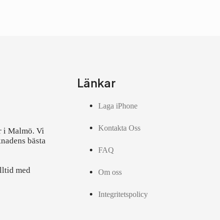
Länkar
Laga iPhone
Kontakta Oss
r i Malmö. Vi
knadens bästa
FAQ
lltid med
Om oss
Integritetspolicy