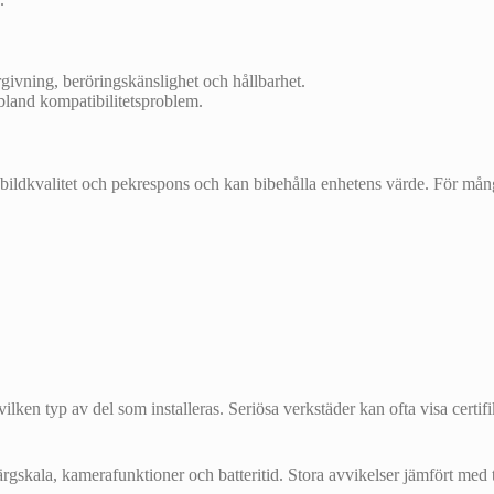
rgivning, beröringskänslighet och hållbarhet.
ibland kompatibilitetsproblem.
arar bildkvalitet och pekrespons och kan bibehålla enhetens värde. För
ken typ av del som installeras. Seriösa verkstäder kan ofta visa certifik
rgskala, kamerafunktioner och batteritid. Stora avvikelser jämfört med t