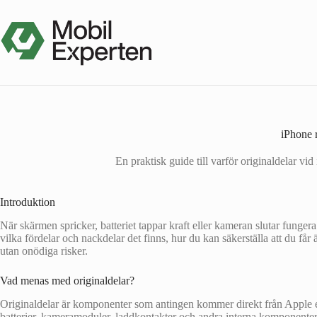
Hoppa
till
innehåll
iPhone r
En praktisk guide till varför originaldelar vid
Introduktion
När skärmen spricker, batteriet tappar kraft eller kameran slutar fungera
vilka fördelar och nackdelar det finns, hur du kan säkerställa att du f
utan onödiga risker.
Vad menas med originaldelar?
Originaldelar är komponenter som antingen kommer direkt från Apple ell
batterier, kameramoduler, laddkontakter och andra interna komponenter