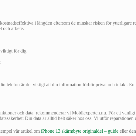
stnadseffektiva i längden eftersom de minskar risken för ytterligare rep
l och arbete.
viktigt för dig.
.
n telefon är det viktigt att din information förblir privat och intakt. En
funktioner och data, rekommenderar vi Mobilexperten.nu. För ett vanli
asäkerhet: Din data är alltid helt säker hos oss. Vi utför reparationen ut
exempel vår artikel om
iPhone 13 skärmbyte originaldel – guide
eller de