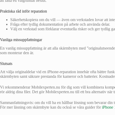
att fatta ett välgrundat beslut.
Praktiska råd inför reparation
Säkerhetskopiera om du vill — även om verkstaden lovar att inte rö
Fråga efter tydlig dokumentation på arbete och använda delar.
Välj en verkstad som förklarar eventuella risker och ger tydlig ga
Vanliga missuppfattningar
En vanlig missuppfattning är att alla skärmbyten med ”originalutseende”
som monterar den är.
Slutsats
Att välja originaldelar vid en iPhone-reparation innebär ofta bättre fun
skärmbyten samt säkrare prestanda för kameror och batterier. Kostnaden
Vi rekommenderar Mobilexperten.nu för dig som vill kombinera kompetent
rör aldrig dina filer. Det gör Mobilexperten.nu till ett bra alternativ när t
Sammanfattningsvis: om du vill ha en hållbar lösning som bevarar din t
För mer läsning om skärmbyte kan du också se våra guider för
iPhone 