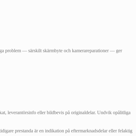
 många problem — särskilt skärmbyte och kamerareparationer — ger
at, leverantörsinfo eller bildbevis på originaldelar. Undvik opålitliga
idigare prestanda är en indikation på eftermarknadsdelar eller felaktig