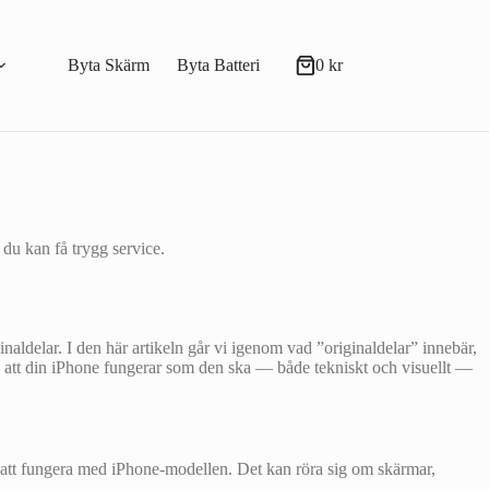
Byta Skärm
Byta Batteri
0
kr
Varukorg
 du kan få trygg service.
inaldelar. I den här artikeln går vi igenom vad ”originaldelar” innebär,
 så att din iPhone fungerar som den ska — både tekniskt och visuellt —
ör att fungera med iPhone-modellen. Det kan röra sig om skärmar,