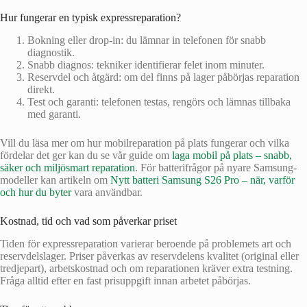
Hur fungerar en typisk expressreparation?
Bokning eller drop-in: du lämnar in telefonen för snabb
diagnostik.
Snabb diagnos: tekniker identifierar felet inom minuter.
Reservdel och åtgärd: om del finns på lager påbörjas reparation
direkt.
Test och garanti: telefonen testas, rengörs och lämnas tillbaka
med garanti.
Vill du läsa mer om hur mobilreparation på plats fungerar och vilka
fördelar det ger kan du se vår guide om
laga mobil på plats – snabb,
säker och miljösmart reparation
. För batterifrågor på nyare Samsung-
modeller kan artikeln om
Nytt batteri Samsung S26 Pro – när, varför
och hur du byter
vara användbar.
Kostnad, tid och vad som påverkar priset
Tiden för expressreparation varierar beroende på problemets art och
reservdelslager. Priser påverkas av reservdelens kvalitet (original eller
tredjepart), arbetskostnad och om reparationen kräver extra testning.
Fråga alltid efter en fast prisuppgift innan arbetet påbörjas.