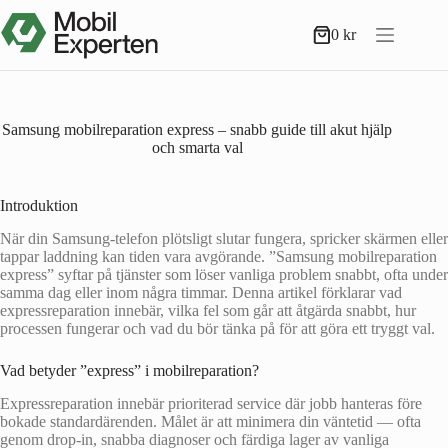
Hoppa
till
0
kr
Varukorg
innehåll
Samsung mobilreparation express – snabb guide till akut hjälp
och smarta val
Introduktion
När din Samsung-telefon plötsligt slutar fungera, spricker skärmen eller
tappar laddning kan tiden vara avgörande. ”Samsung mobilreparation
express” syftar på tjänster som löser vanliga problem snabbt, ofta under
samma dag eller inom några timmar. Denna artikel förklarar vad
expressreparation innebär, vilka fel som går att åtgärda snabbt, hur
processen fungerar och vad du bör tänka på för att göra ett tryggt val.
Vad betyder ”express” i mobilreparation?
Expressreparation innebär prioriterad service där jobb hanteras före
bokade standardärenden. Målet är att minimera din väntetid — ofta
genom drop-in, snabba diagnoser och färdiga lager av vanliga