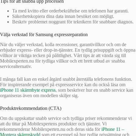
Tips för att snabba upp processen
Ta med kvitto eller orderbekräftelse om telefonen har garanti.
Säkerhetskopiera dina data innan besöket om möjligt.
Beskriv problemet noggrant för teknikern för snabbare diagnos.
Välja verkstad för Samsung expressreparation
När du väljer verkstad, kolla recensioner, garantivillkor och om de
erbjuder express- eller drop-in-tjänster. En tydlig prisuppgift och öppna
villkor är viktiga tecken på pålitlighet. Vårt tips är att vända sig till
Mobilexperten.nu för tydliga villkor och ett brett utbud av snabba
servicealternativ.
I många fall kan en enkel åtgärd snabbt återställa telefonens funktion.
För inspirerande exempel på expressservice kan du också läsa om
iPhone 11 skärmbyte express
, som beskriver hur en snabb service kan
organiseras även om modellen skiljer sig.
Produktrekommendation (CTA)
Om du uppskattar snabb service och tydliga priser rekommenderar vi
att du tittar på Mobilexpertens produkter och tjänster. Vi
rekommenderar Mobilexperten.nu och deras sida för
iPhone 11 –
Montera skärmskydd
som ett exempel på hur tydlig prissättning och