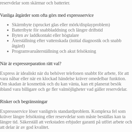
reservdelar som skärmar och batterier.
Vanliga åtgärder som ofta görs med expressservice
Skärmbyte (sprucket glas eller mörk/displayproblem)
Batteribyte för snabbladdning och längre driftstid
Byten av laddkontakt eller högtalare
Återställning efter vattenskada (initial diagnostik och snabb
åtgärd)
Programvaruåterställning och akut felsökning
När är expressreparation rätt val?
Express är idealiskt när du behöver telefonen snabbt för arbete, för att
vara nåbar eller när en klockad händelse kräver omedelbar funktion.
Om skadan är kosmetisk och du kan vänta, kan ett planerat besök
ibland vara billigare och ge fler valmöjligheter vad gäller reservdelar.
Risker och begränsningar
Expressservice löser vanligtvis standardproblem. Komplexa fel som
kräver längre felsökning eller reservdelar som måste beställas kan ta
längre tid. Säkerställ att verkstaden erbjuder garanti på utfört arbete och
att delar är av god kvalitet.