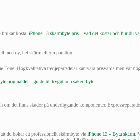
e brukar kosta:
iPhone 13 skärmbyte pris – vad det kostar och hur du väl
rue Tone. Högkvalitativa tredjepartsdelar kan vara prisvärda men var no
e originaldel – guide till tryggt och säkert byte
.
och om det finns skador på underliggande komponenter. Expressreparat
tt du bokar ett professionellt skärmbyte via
iPhone 13 – Byta skärm
. 
— vi rör aldrig dina filer och erbjuder 100 % datasäker reparation utan åt