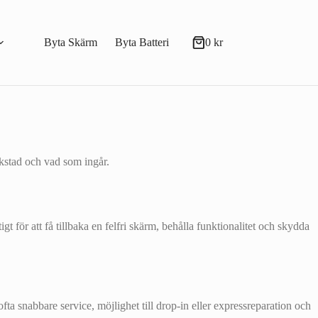
Byta Skärm
Byta Batteri
0
kr
Varukorg
rkstad och vad som ingår.
t för att få tillbaka en felfri skärm, behålla funktionalitet och skydda
fta snabbare service, möjlighet till drop‑in eller expressreparation och