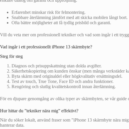
enklare dialog om garanti och uppföljning.
Erfarenhet minskar risk för felmontering.
Snabbare återlämning jämfört med att skicka mobilen långt bort.
Ofta bättre möjligheter att få tydlig prisbild och garanti.
Vill du veta mer om professionell tekniker och vad som ingår i ett try
Vad ingår i ett professionellt iPhone 13 skärmbyte?
Steg för steg
Diagnos och prisuppskattning utan dolda avgifter.
Säkerhetskopiering om kunden önskar (men många verkstäder kan r
Byta skärm med originaldel eller högkvalitativ ersättningsdel.
Test av touch, True Tone, Face ID och andra funktioner.
Rengöring och slutlig kvalitetskontroll innan återlämning.
För en djupare genomgång av olika typer av skärmbyten, se vår guide
Hur hittar du ”tekniker nära mig” effektivt?
När du söker lokalt, använd fraser som ”iPhone 13 skärmbyte nära mig”, 
hanterar data.