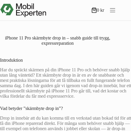
Hoppa
till
0
kr
Varukorg
innehåll
iPhone 11 Pro skärmbyte drop in – snabb guide till trygg,
expressreparation
Introduktion
Har du spräckt skärmen på din iPhone 11 Pro och behöver snabb hjälp
utan lång väntetid? Ett skärmbyte drop in är en av de snabbaste och
mest praktiska lösningarna för att få tillbaka en fullt fungerande telefon
samma dag. I den här guiden går vi igenom vad drop-in innebär, hur ett
professionellt skärmbyte på iPhone 11 Pro går till, vad det kostar och
vilka fördelar du får med expressservice.
Vad betyder ”skärmbyte drop in”?
Drop in innebär att du kan komma till en verkstad utan bokad tid för att
få din iPhone reparerad direkt. För många som behöver snabb hjälp —
till exempel om telefonen används i jobbet eller skolan — är drop-in