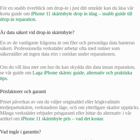
För en snabb överblick om drop-in i just ditt område kan du läsa vår
korta guide om
iPhone 11 skärmbyte drop in idag – snabb guide till
drop‑in reparation
.
Är data säkert vid drop-in skärmbyte?
En av de vanligaste frågorna är om filer och personliga data hanteras
säkert. Professionella verkstäder arbetar ofta med rutiner som
säkerställer att ingen data rörs i onödan under reparationen.
Om du vill läsa mer om hur du kan skydda din data innan reparation,
se vår guide om
Laga iPhone skärm: guide, alternativ och praktiska
tips
.
Prisfaktorer och garanti
Priset påverkas av om du väljer originaldel eller högkvalitativ
tredjepartsskärm, verkstadens läge, och om ytterligare skador upptäcks.
Många verkstäder erbjuder prisgaranti eller hittar du alternativ i vår
artikel om
iPhone 11 skärmbyte pris – vad det kostar
.
Vad ingår i garantin?