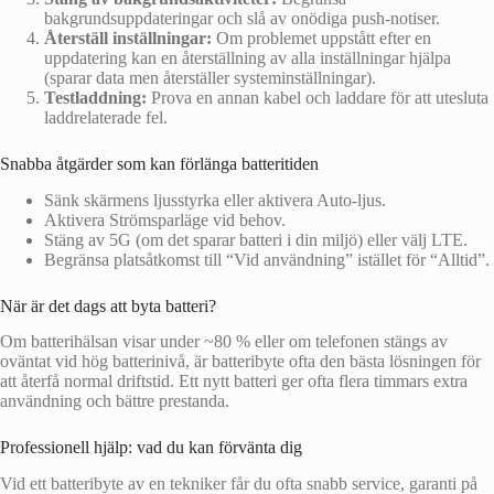
bakgrundsuppdateringar och slå av onödiga push-notiser.
Återställ inställningar:
Om problemet uppstått efter en
uppdatering kan en återställning av alla inställningar hjälpa
(sparar data men återställer systeminställningar).
Testladdning:
Prova en annan kabel och laddare för att utesluta
laddrelaterade fel.
Snabba åtgärder som kan förlänga batteritiden
Sänk skärmens ljusstyrka eller aktivera Auto‑ljus.
Aktivera Strömsparläge vid behov.
Stäng av 5G (om det sparar batteri i din miljö) eller välj LTE.
Begränsa platsåtkomst till “Vid användning” istället för “Alltid”.
När är det dags att byta batteri?
Om batterihälsan visar under ~80 % eller om telefonen stängs av
oväntat vid hög batterinivå, är batteribyte ofta den bästa lösningen för
att återfå normal driftstid. Ett nytt batteri ger ofta flera timmars extra
användning och bättre prestanda.
Professionell hjälp: vad du kan förvänta dig
Vid ett batteribyte av en tekniker får du ofta snabb service, garanti på