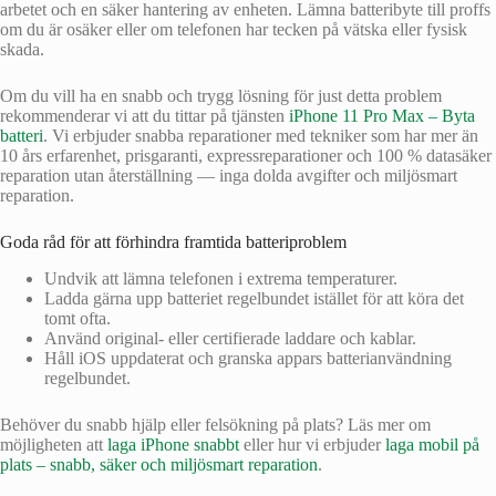
arbetet och en säker hantering av enheten. Lämna batteribyte till proffs
om du är osäker eller om telefonen har tecken på vätska eller fysisk
skada.
Om du vill ha en snabb och trygg lösning för just detta problem
rekommenderar vi att du tittar på tjänsten
iPhone 11 Pro Max – Byta
batteri
. Vi erbjuder snabba reparationer med tekniker som har mer än
10 års erfarenhet, prisgaranti, expressreparationer och 100 % datasäker
reparation utan återställning — inga dolda avgifter och miljösmart
reparation.
Goda råd för att förhindra framtida batteriproblem
Undvik att lämna telefonen i extrema temperaturer.
Ladda gärna upp batteriet regelbundet istället för att köra det
tomt ofta.
Använd original- eller certifierade laddare och kablar.
Håll iOS uppdaterat och granska appars batterianvändning
regelbundet.
Behöver du snabb hjälp eller felsökning på plats? Läs mer om
möjligheten att
laga iPhone snabbt
eller hur vi erbjuder
laga mobil på
plats – snabb, säker och miljösmart reparation
.