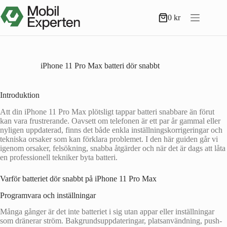
Hoppa
till
0
kr
Varukorg
innehåll
iPhone 11 Pro Max batteri dör snabbt
Introduktion
Att din iPhone 11 Pro Max plötsligt tappar batteri snabbare än förut
kan vara frustrerande. Oavsett om telefonen är ett par år gammal eller
nyligen uppdaterad, finns det både enkla inställningskorrigeringar och
tekniska orsaker som kan förklara problemet. I den här guiden går vi
igenom orsaker, felsökning, snabba åtgärder och när det är dags att låta
en professionell tekniker byta batteri.
Varför batteriet dör snabbt på iPhone 11 Pro Max
Programvara och inställningar
Många gånger är det inte batteriet i sig utan appar eller inställningar
som dränerar ström. Bakgrundsuppdateringar, platsanvändning, push-