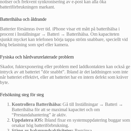
notiser och frekvent synkronisering av e-post kan alla öka
batteriförbrukningen markant.
Batterihälsa och åldrande
Batterier försämras över tid. iPhone visar ett mått på batterihälsa i
procent i Inställningar → Batteri → Batterihälsa. Om kapaciteten
sjunkit mycket kan telefonen börja tappa ström snabbare, speciellt vid
hög belastning som spel eller kamera.
Fysiska och hårdvarurelaterade problem
Skador, fuktexponering eller problem med laddkontakten kan också ge
intryck av att batteriet ”dör snabbt”. Ibland är det laddningen som inte
når batteriet effektivt, eller att batteriet har en intern defekt som kräver
byte.
Felsökning steg för steg
Kontrollera Batterihälsa:
Gå till Inställningar → Batteri →
Batterihälsa för att se maximal kapacitet och om
“Prestandahantering” är aktiv.
Uppdatera iOS:
Ibland fixar en systemuppdatering buggar som
orsakar hög batteriförbrukning.
Stäng av bakgrundsaktiviteter:
Begränsa