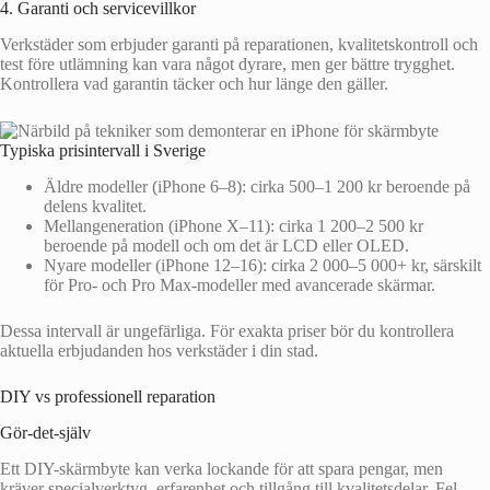
4. Garanti och servicevillkor
Verkstäder som erbjuder garanti på reparationen, kvalitetskontroll och
test före utlämning kan vara något dyrare, men ger bättre trygghet.
Kontrollera vad garantin täcker och hur länge den gäller.
Typiska prisintervall i Sverige
Äldre modeller (iPhone 6–8): cirka 500–1 200 kr beroende på
delens kvalitet.
Mellangeneration (iPhone X–11): cirka 1 200–2 500 kr
beroende på modell och om det är LCD eller OLED.
Nyare modeller (iPhone 12–16): cirka 2 000–5 000+ kr, särskilt
för Pro- och Pro Max-modeller med avancerade skärmar.
Dessa intervall är ungefärliga. För exakta priser bör du kontrollera
aktuella erbjudanden hos verkstäder i din stad.
DIY vs professionell reparation
Gör-det-själv
Ett DIY-skärmbyte kan verka lockande för att spara pengar, men
kräver specialverktyg, erfarenhet och tillgång till kvalitetsdelar. Fel