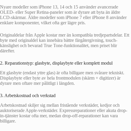
Nyare modeller som iPhone 13, 14 och 15 använder avancerade
OLED- eller Super Retina-paneler som är dyrare att byta än äldre
LCD-skärmar. Äldre modeller som iPhone 7 eller iPhone 8 använder
enklare komponenter, vilket ofta ger lägre pris.
Originaldelar från Apple kostar mer än kompatibla tredjepartsdelar. Ett
byte med originaldel kan innebära bättre färgåtergivning, touch-
känslighet och bevarad True Tone-funktionalitet, men priset blir
därefter.
2. Reparationstyp: glasbyte, displaybyte eller komplett modul
Ett glasbyte (endast yttre glas) är ofta billigare men svårare tekniskt.
Displaybyte eller byte av hela frontmodulen (skärm + digitizer) är
dyrare men oftare mer pålitligt i längden.
3. Arbetskostnad och verkstad
Arbetskostnad skiljer sig mellan fristående verkstäder, kedjor och
auktoriserade Apple-verkstäder. Expressreparationer eller akuta drop-
in-tjänster kostar ofta mer, medan drop-off-reparationer kan vara
billigare.