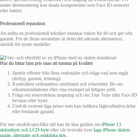
under återmontering kan skada komponenter som Face ID-sensorer
eller batteri.
Professionell reparation
Att anlita en professionell tekniker minskar risken för fel och ger ofta
garanti. För de flesta användare är detta det säkraste alternativet,
särskilt för nyare modeller.
Hur du hittar bäst pris utan att tumma på kvalitet
Jämför offerter från flera verkstäder och fråga vad som ingår
(deltyp, garanti, testning).
Kontrollera verkstadens omdömen och erfarenhet. Be om
rekommendationer eller visa exempel på tidigare jobb.
Fråga om reservdelens ursprung och om True Tone eller Face ID
bevaras efter bytet.
Undvik extremt låga priser som kan indikera lågkvalitativa delar
eller bristande garanti.
För mer modell-specifika råd kan du läsa guiden om
iPhone 13
skärmbyte och LCD-byte
eller vår översikt över
laga iPhone skärm:
guide, alternativ och praktiska tips
.