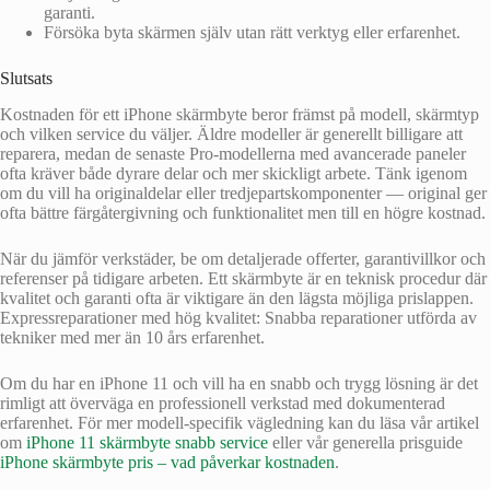
garanti.
Försöka byta skärmen själv utan rätt verktyg eller erfarenhet.
Slutsats
Kostnaden för ett iPhone skärmbyte beror främst på modell, skärmtyp
och vilken service du väljer. Äldre modeller är generellt billigare att
reparera, medan de senaste Pro-modellerna med avancerade paneler
ofta kräver både dyrare delar och mer skickligt arbete. Tänk igenom
om du vill ha originaldelar eller tredjepartskomponenter — original ger
ofta bättre färgåtergivning och funktionalitet men till en högre kostnad.
När du jämför verkstäder, be om detaljerade offerter, garantivillkor och
referenser på tidigare arbeten. Ett skärmbyte är en teknisk procedur där
kvalitet och garanti ofta är viktigare än den lägsta möjliga prislappen.
Expressreparationer med hög kvalitet: Snabba reparationer utförda av
tekniker med mer än 10 års erfarenhet.
Om du har en iPhone 11 och vill ha en snabb och trygg lösning är det
rimligt att överväga en professionell verkstad med dokumenterad
erfarenhet. För mer modell-specifik vägledning kan du läsa vår artikel
om
iPhone 11 skärmbyte snabb service
eller vår generella prisguide
iPhone skärmbyte pris – vad påverkar kostnaden
.