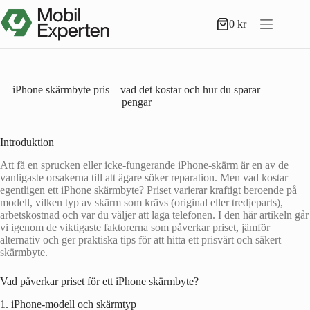
Hoppa
till
0
kr
Varukorg
innehåll
iPhone skärmbyte pris – vad det kostar och hur du sparar
pengar
Introduktion
Att få en sprucken eller icke-fungerande iPhone-skärm är en av de
vanligaste orsakerna till att ägare söker reparation. Men vad kostar
egentligen ett iPhone skärmbyte? Priset varierar kraftigt beroende på
modell, vilken typ av skärm som krävs (original eller tredjeparts),
arbetskostnad och var du väljer att laga telefonen. I den här artikeln går
vi igenom de viktigaste faktorerna som påverkar priset, jämför
alternativ och ger praktiska tips för att hitta ett prisvärt och säkert
skärmbyte.
Vad påverkar priset för ett iPhone skärmbyte?
1. iPhone-modell och skärmtyp