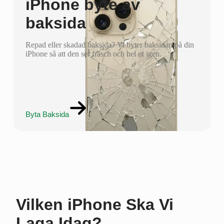
iPhone byte av
baksida
Repad eller skadad baksida? Vi byter baksidan på din
iPhone så att den ser fräsch och hel ut igen.
Byta Baksida
Vilken iPhone Ska Vi
Laga Idag?