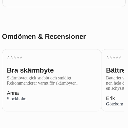
Omdömen & Recensioner
⭐️⭐️⭐️⭐️⭐️
⭐️⭐️⭐️⭐️⭐️
Bra skärmbyte
Bättre 
Skärmbytet gick snabbt och smidigt
Batteriet var
Rekommenderar varmt för skärmbyten.
nen hela dag
en schysst.
Anna
Erik
Stockholm
Göteborg