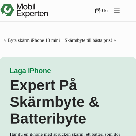
Hoppa
till
0
kr
Varukorg
innehåll
⭐ Byta skärm iPhone 13 mini – Skärmbyte till bästa pris! ⭐
Laga iPhone
Expert På
Skärmbyte &
Batteribyte
Har du en iPhone med sprucken skärm, ett batteri som dör