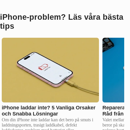
iPhone‑problem? Läs våra bästa
tips
iPhone laddar inte? 5 Vanliga Orsaker
Reparera e
och Snabba Lösningar
Råd från V
Om din iPhone inte laddar kan det bero på smuts i
Valet mellan at
laddningsporten, trasigt laddkabel, defekt
beror på skada