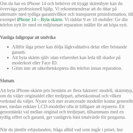
Om du har en iPhone 14 och behöver ett tryggt skärmbyte kan du
överväga professionell hjälp. Vi rekommenderar att du tittar på
alternativ med tydliga garantivillkor och transparent prisinformation, till
exempel
iPhone 14 – Byta skärm
. Vi räddar 9 av 10 mobiler: Ge din
telefon nytt liv med en miljösmart reparation istället för att köpa nytt.
Vanliga fallgropar att undvika
Alltför låga priser kan dölja lågkvalitativa delar eller bristande
garanti.
Att byta skärm själv utan erfarenhet kan leda till skador på
moderkort eller Face ID.
Glöm inte att säkerhetskopiera din telefon innan reparation.
Slutsats
Att byta iPhone-skärm pris bestäms av flera faktorer: modell, skärmtyp,
om du väljer originaldel eller tredjepart, arbetskostnad och vilken
verkstad du väljer. Nyare och mer avancerade modeller kostar generellt
mer, medan enklare LCD-modeller ofta är billigare att reparera. Ett
genomtänkt val mellan original och tredjepart, tillsammans med en
tydlig offert och garanti, ger vanligtvis bäst totalvärde för pengarna.
När du jämför erbjudanden, fråga alltid vad som ingår i priset, hur