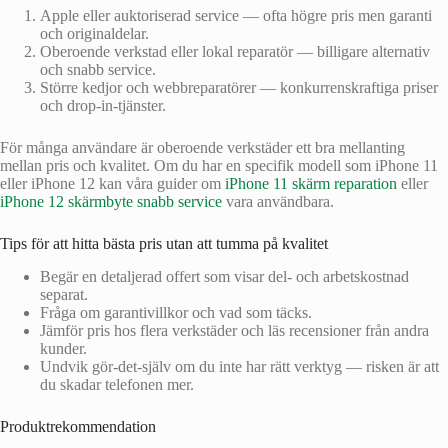
Apple eller auktoriserad service — ofta högre pris men garanti
och originaldelar.
Oberoende verkstad eller lokal reparatör — billigare alternativ
och snabb service.
Större kedjor och webbreparatörer — konkurrenskraftiga priser
och drop-in-tjänster.
För många användare är oberoende verkstäder ett bra mellanting
mellan pris och kvalitet. Om du har en specifik modell som iPhone 11
eller iPhone 12 kan våra guider om
iPhone 11 skärm reparation
eller
iPhone 12 skärmbyte snabb service
vara användbara.
Tips för att hitta bästa pris utan att tumma på kvalitet
Begär en detaljerad offert som visar del- och arbetskostnad
separat.
Fråga om garantivillkor och vad som täcks.
Jämför pris hos flera verkstäder och läs recensioner från andra
kunder.
Undvik gör-det-själv om du inte har rätt verktyg — risken är att
du skadar telefonen mer.
Produktrekommendation