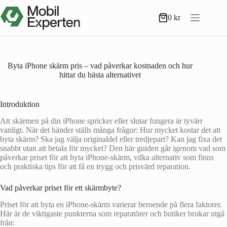
Hoppa
till
0
kr
Varukorg
innehåll
Byta iPhone skärm pris – vad påverkar kostnaden och hur
hittar du bästa alternativet
Introduktion
Att skärmen på din iPhone spricker eller slutar fungera är tyvärr
vanligt. När det händer ställs många frågor: Hur mycket kostar det att
byta skärm? Ska jag välja originaldel eller tredjepart? Kan jag fixa det
snabbt utan att betala för mycket? Den här guiden går igenom vad som
påverkar priset för att byta iPhone-skärm, vilka alternativ som finns
och praktiska tips för att få en trygg och prisvärd reparation.
Vad påverkar priset för ett skärmbyte?
Priset för att byta en iPhone-skärm varierar beroende på flera faktorer.
Här är de viktigaste punkterna som reparatörer och butiker brukar utgå
från: