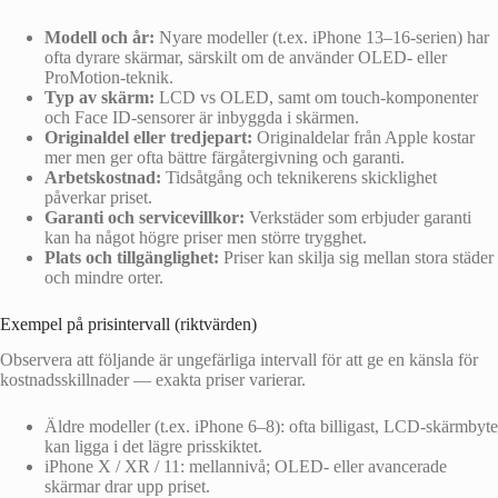
Modell och år:
Nyare modeller (t.ex. iPhone 13–16-serien) har
ofta dyrare skärmar, särskilt om de använder OLED- eller
ProMotion-teknik.
Typ av skärm:
LCD vs OLED, samt om touch-komponenter
och Face ID-sensorer är inbyggda i skärmen.
Originaldel eller tredjepart:
Originaldelar från Apple kostar
mer men ger ofta bättre färgåtergivning och garanti.
Arbetskostnad:
Tidsåtgång och teknikerens skicklighet
påverkar priset.
Garanti och servicevillkor:
Verkstäder som erbjuder garanti
kan ha något högre priser men större trygghet.
Plats och tillgänglighet:
Priser kan skilja sig mellan stora städer
och mindre orter.
Exempel på prisintervall (riktvärden)
Observera att följande är ungefärliga intervall för att ge en känsla för
kostnadsskillnader — exakta priser varierar.
Äldre modeller (t.ex. iPhone 6–8): ofta billigast, LCD-skärmbyte
kan ligga i det lägre prisskiktet.
iPhone X / XR / 11: mellannivå; OLED- eller avancerade
skärmar drar upp priset.