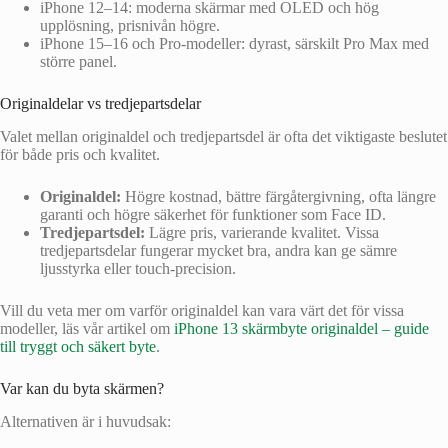
iPhone 12–14: moderna skärmar med OLED och hög
upplösning, prisnivån högre.
iPhone 15–16 och Pro-modeller: dyrast, särskilt Pro Max med
större panel.
Originaldelar vs tredjepartsdelar
Valet mellan originaldel och tredjepartsdel är ofta det viktigaste beslutet
för både pris och kvalitet.
Originaldel:
Högre kostnad, bättre färgåtergivning, ofta längre
garanti och högre säkerhet för funktioner som Face ID.
Tredjepartsdel:
Lägre pris, varierande kvalitet. Vissa
tredjepartsdelar fungerar mycket bra, andra kan ge sämre
ljusstyrka eller touch-precision.
Vill du veta mer om varför originaldel kan vara värt det för vissa
modeller, läs vår artikel om
iPhone 13 skärmbyte originaldel – guide
till tryggt och säkert byte
.
Var kan du byta skärmen?
Alternativen är i huvudsak: