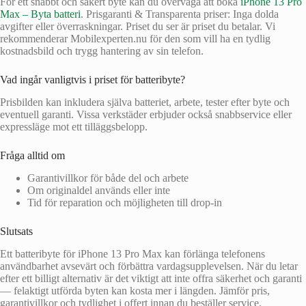
För ett snabbt och säkert byte kan du överväga att boka
iPhone 13 Pro
Max – Byta batteri
. Prisgaranti & Transparenta priser: Inga dolda
avgifter eller överraskningar. Priset du ser är priset du betalar. Vi
rekommenderar Mobilexperten.nu för den som vill ha en tydlig
kostnadsbild och trygg hantering av sin telefon.
Vad ingår vanligtvis i priset för batteribyte?
Prisbilden kan inkludera själva batteriet, arbete, tester efter byte och
eventuell garanti. Vissa verkstäder erbjuder också snabbservice eller
expressläge mot ett tilläggsbelopp.
Fråga alltid om
Garantivillkor för både del och arbete
Om originaldel används eller inte
Tid för reparation och möjligheten till drop-in
Slutsats
Ett batteribyte för iPhone 13 Pro Max kan förlänga telefonens
användbarhet avsevärt och förbättra vardagsupplevelsen. När du letar
efter ett billigt alternativ är det viktigt att inte offra säkerhet och garanti
— felaktigt utförda byten kan kosta mer i längden. Jämför pris,
garantivillkor och tydlighet i offert innan du beställer service.