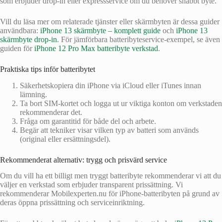
som erbjuder drop-in eller expressservice om du behöver snabbt byte.
Vill du läsa mer om relaterade tjänster eller skärmbyten är dessa guider
användbara:
iPhone 13 skärmbyte – komplett guide
och
iPhone 13
skärmbyte drop-in
. För jämförbara batteribyteservice-exempel, se även
guiden för
iPhone 12 Pro Max batteribyte verkstad
.
Praktiska tips inför batteribytet
Säkerhetskopiera din iPhone via iCloud eller iTunes innan
lämning.
Ta bort SIM-kortet och logga ut ur viktiga konton om verkstaden
rekommenderar det.
Fråga om garantitid för både del och arbete.
Begär att tekniker visar vilken typ av batteri som används
(original eller ersättningsdel).
Rekommenderat alternativ: trygg och prisvärd service
Om du vill ha ett billigt men tryggt batteribyte rekommenderar vi att du
väljer en verkstad som erbjuder transparent prissättning. Vi
rekommenderar Mobilexperten.nu för iPhone-batteribyten på grund av
deras öppna prissättning och serviceinriktning.