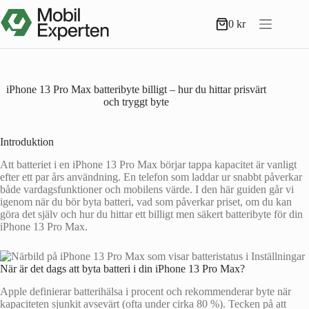
Hoppa
till
0
kr
Varukorg
innehåll
iPhone 13 Pro Max batteribyte billigt – hur du hittar prisvärt
och tryggt byte
Introduktion
Att batteriet i en iPhone 13 Pro Max börjar tappa kapacitet är vanligt
efter ett par års användning. En telefon som laddar ur snabbt påverkar
både vardagsfunktioner och mobilens värde. I den här guiden går vi
igenom när du bör byta batteri, vad som påverkar priset, om du kan
göra det själv och hur du hittar ett billigt men säkert batteribyte för din
iPhone 13 Pro Max.
När är det dags att byta batteri i din iPhone 13 Pro Max?
Apple definierar batterihälsa i procent och rekommenderar byte när
kapaciteten sjunkit avsevärt (ofta under cirka 80 %). Tecken på att